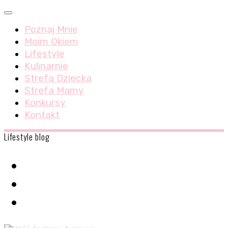
Skip
Menu
to
Poznaj Mnie
content
Moim Okiem
Lifestyle
Kulinarnie
Strefa Dziecka
Strefa Mamy
Konkursy
Kontakt
Lifestyle blog