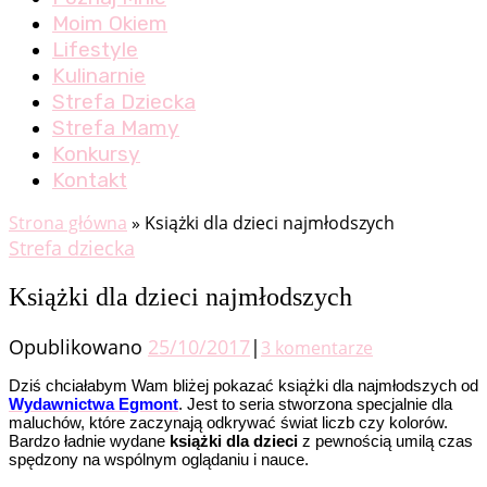
Moim Okiem
Lifestyle
Kulinarnie
Strefa Dziecka
Strefa Mamy
Konkursy
Kontakt
Strona główna
»
Książki dla dzieci najmłodszych
Strefa dziecka
Książki dla dzieci najmłodszych
Opublikowano
25/10/2017
|
3 komentarze
Dziś chciałabym Wam bliżej pokazać książki dla najmłodszych od
Wydawnictwa Egmont
. Jest to seria stworzona specjalnie dla
maluchów, które zaczynają odkrywać świat liczb czy kolorów.
Bardzo ładnie wydane
książki dla dzieci
z pewnością umilą czas
spędzony na wspólnym oglądaniu i nauce.