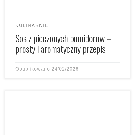
KULINARNIE
Sos z pieczonych pomidorów –
prosty i aromatyczny przepis
Opublikowano
24/02/2026
Od zawsze interesują mnie różne wierzenia, ale to
Świadkowie Jehowy intrygują mnie najbardziej. Zawsze
mnie zastanawiało, jak wygląda […]