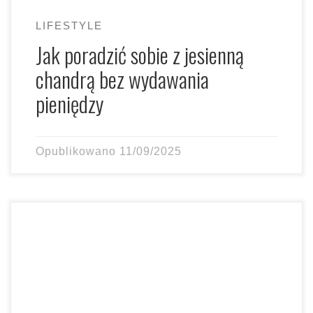
LIFESTYLE
Jak poradzić sobie z jesienną
chandrą bez wydawania
pieniędzy
Opublikowano
11/09/2025
Te Kosmetyki Umilą Ci Lato! Lato, lato i po lecie? Nie do
końca! Nawet jeśli upały ustępują miejsca […]