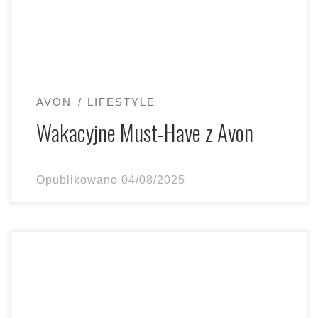
AVON
LIFESTYLE
Wakacyjne Must-Have z Avon
Opublikowano
04/08/2025
Słowem o Supermocy Natury! Zastanawiasz się czasem,
dlaczego dietetycy i lekarze tak często powtarzają, że
warto jeść warzywa? […]