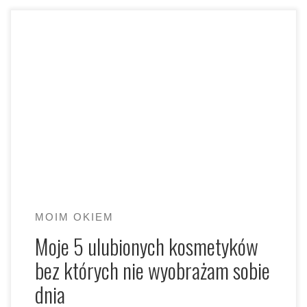
Bez jakiego kosmetyku nie wyobrażacie sobie dnia?
Właśnie wokół tego tematu trwa też konkurs na moim
Instagramie @wysmakowanablog
MOIM OKIEM
Moje 5 ulubionych kosmetyków
bez których nie wyobrażam sobie
dnia