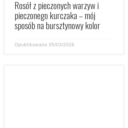
Rosół z pieczonych warzyw i
pieczonego kurczaka – mój
sposób na bursztynowy kolor
Opublikowano
05/03/2026
Dziś mam dla Was coś, co totalnie odmieni Wasze
podejście do szybkich obiadów – mój sprawdzony i
obłędnie […]