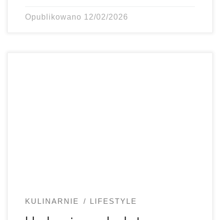
Opublikowano
12/02/2026
Luty bywa mroźny, dlatego dziś chcę się z Wami podzielić
moim sprawdzonym sposobem na rozgrzanie. Zimowa
herbata to […]
KULINARNIE
LIFESTYLE