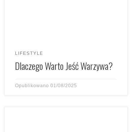
LIFESTYLE
Dlaczego Warto Jeść Warzywa?
Opublikowano
01/08/2025
Szukasz idealnego orzeźwienia na upalne lato? Domowy
sorbet arbuzowy to strzał w dziesiątkę! Jest prosty w
przygotowaniu, niesamowicie […]