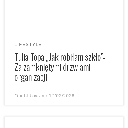
LIFESTYLE
Tulia Topa „Jak robiłam szkło”-
Za zamkniętymi drzwiami
organizacji
Opublikowano
17/02/2026
Znasz to uczucie? Wieczór, relaks na kanapie, ulubiony