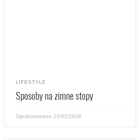
serial, a Twoje stopy przypominają dwa sople lodu? Jeśli
tak, […]
LIFESTYLE
Sposoby na zimne stopy
Opublikowano
15/02/2026