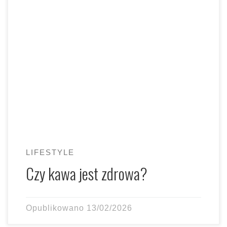
Umówmy się – dla nas, mam, kawa to często jedyny
moment w ciągu dnia, kiedy świat na chwilę […]
LIFESTYLE
Czy kawa jest zdrowa?
Opublikowano
13/02/2026