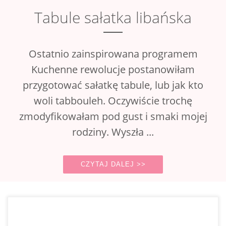
Tabule sałatka libańska
Ostatnio zainspirowana programem
Kuchenne rewolucje postanowiłam
przygotować sałatkę tabule, lub jak kto
woli tabbouleh. Oczywiście trochę
zmodyfikowałam pod gust i smaki mojej
rodziny. Wyszła ...
CZYTAJ DALEJ >>
Jakiś czas temu trafiłam na ten przepis w internecie
zupełnym przypadkiem, kiedy szukałam pomysłu na to,