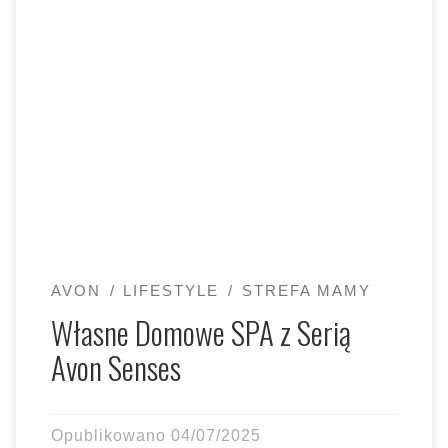
Własne Domowe SPA z Serią Avon Senses – Relaks na
Wyciągnięcie Ręki! W dzisiejszym zabieganym świecie
znalezienie chwili […]
AVON
LIFESTYLE
STREFA MAMY
Własne Domowe SPA z Serią
Avon Senses
Opublikowano
04/07/2025