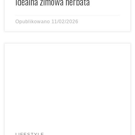
Idealna zimowa herbata
Opublikowano
11/02/2026
Mamy luty, a mnie nie było tu od dawna. Chciałam Was
przeprosić za tę nieobecność – ostatnie miesiące […]
LIFESTYLE