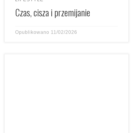
Czas, cisza i przemijanie
Opublikowano
11/02/2026
Dlaczego jesienią spada nastrój Wraz z krótszym dniem,
mniejszą ilością światła i chłodem, wielu z nas zadaje
sobie […]