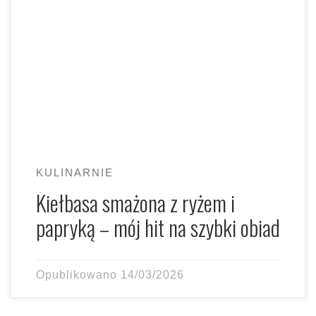
co zrobić […]
KULINARNIE
Kiełbasa smażona z ryżem i
papryką – mój hit na szybki obiad
Opublikowano
14/03/2026