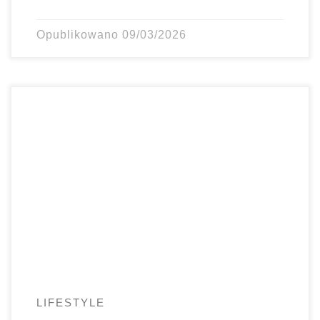
Opublikowano
09/03/2026
Nie robię rosołu na szybko. Jak już mam go gotować, to
chcę, żeby był konkretny, esencjonalny, pachnący
warzywami […]
LIFESTYLE