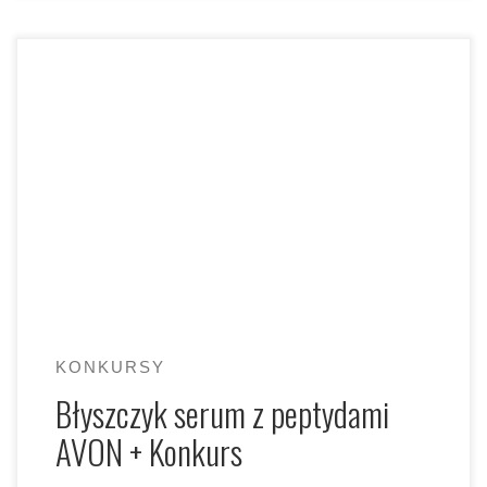
Dziś przychodzę do Was z tematem, który każda
miłośniczka pięknych ust powinna znać. Jeśli szukacie
produktu, który łączy […]
KONKURSY
Błyszczyk serum z peptydami
AVON + Konkurs