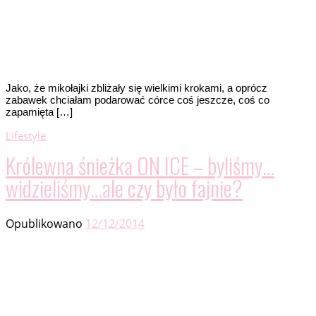
Jako, że mikołajki zbliżały się wielkimi krokami, a oprócz
zabawek chciałam podarować córce coś jeszcze, coś co
zapamięta […]
Lifestyle
Królewna śnieżka ON ICE – byliśmy…
widzieliśmy…ale czy było fajnie?
Opublikowano
12/12/2014