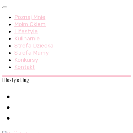
Skip
Menu
to
Poznaj Mnie
content
Moim Okiem
Lifestyle
Kulinarnie
Strefa Dziecka
Strefa Mamy
Konkursy
Kontakt
Lifestyle blog