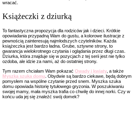
wracać.
Książeczki z dziurką
To fantastyczna propozycja dla rodziców jak i dzieci. Krótkie
opowiadania przypadną Wam do gustu, a kolorowe ilustracje z
pewnością zainteresują najmłodszych czytelników. Każda
książeczka jest bardzo ładna. Grube, sztywne strony, to
gwarancja wielokrotnego czytania i oglądania przez długi czas.
Dziurka, która znajduje się w pozycjach z tej serii jest nie tylko
ozdoba, ale idzie za nami, aż do ostatniej strony.
Tym razem chciałam Wam pokazać
Owady i kwiaty
, a także
Myszka szuka domu
. Obydwie są bardzo ciekawe, będą dobrym
pomysłem na wspólne czytanie przed snem. Myszka szuka
domu opowiada historię tytułowego gryzonia. W poszukiwaniu
swojej mamy, mała myszka trafia co chwilę do innej norki. Czy w
końcu uda jej się znaleźć swój domek?