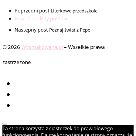
Poprzedni post
Literkowe przedszkole
Powrót do listy postów
Następny post
Poznaj świat z Pepe
© 2026
Wysmakowana.pl
–
Wszelkie prawa
zastrzezone
Ta strona korzysta z ciasteczek do prawidłowego
funkcjonowania. Dalsze korzystanie ze strony oznacza, że