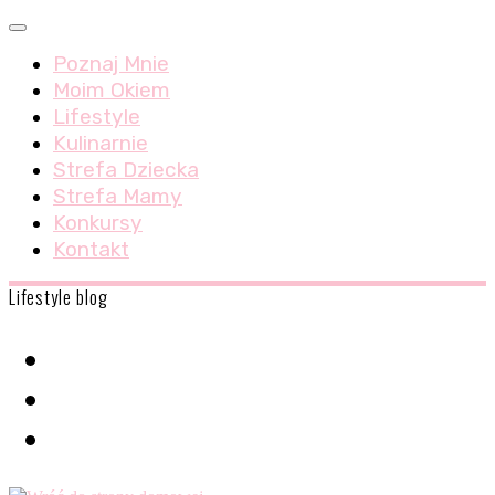
Skip
Menu
to
Poznaj Mnie
content
Moim Okiem
Lifestyle
Kulinarnie
Strefa Dziecka
Strefa Mamy
Konkursy
Kontakt
Lifestyle blog