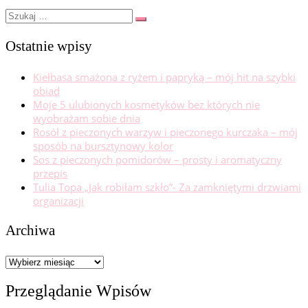
Szukaj
Szukaj
…
Ostatnie wpisy
Kiełbasa smażona z ryżem i papryką – mój hit na szybki
obiad
Moje 5 ulubionych kosmetyków bez których nie
wyobrażam sobie dnia
Rosół z pieczonych warzyw i pieczonego kurczaka – mój
sposób na bursztynowy kolor
Sos z pieczonych pomidorów – prosty i aromatyczny
przepis
Tulia Topa „Jak robiłam szkło”- Za zamkniętymi drzwiami
organizacji
Archiwa
Archiwa
Przeglądanie Wpisów