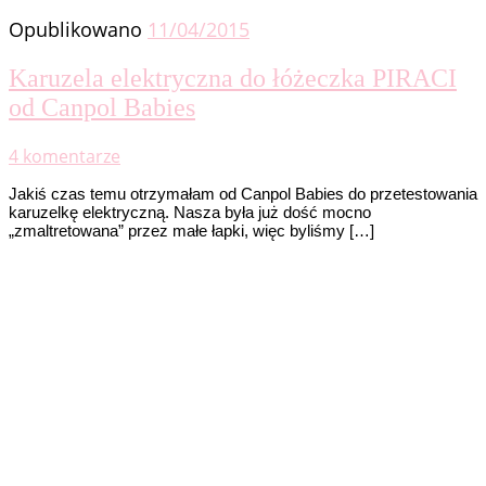
Opublikowano
11/04/2015
Karuzela elektryczna do łóżeczka PIRACI
od Canpol Babies
4 komentarze
Jakiś czas temu otrzymałam od Canpol Babies do przetestowania
karuzelkę elektryczną. Nasza była już dość mocno
„zmaltretowana” przez małe łapki, więc byliśmy […]