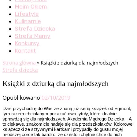
Moim Okiem
Lifestyle
Kulinarnie
Strefa Dziecka
Strefa Mamy
Konkursy
Kontakt
Strona główna
»
Książki z dziurką dla najmłodszych
Strefa dziecka
Książki z dziurką dla najmłodszych
Opublikowano
02/10/2019
Dziś przychodzę do Was ze znaną już serią książek od Egmont,
tym razem chciałabym pokazać dwa tytuły, które idealnie
sprawdzą się dla najmłodszych. Akademia Mądrego Dziecka – A
to ciekawe, znakomicie nadaje się dla przedszkolaków. Kolorowe
książeczki ze sztywnymi kartkami przypadły do gustu mojej
młodszej córce tak bardzo, że często i chętnie chce do nich