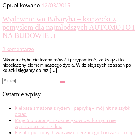
Opublikowano
12/03/2015
Wydawnictwo Babaryba – książecki z
pomysłem dla najmłodszych AUTOMOTO i
NA BUDOWIE :)
2 komentarze
Nikomu chyba nie trzeba mówić i przypominać, że książki to
nieodłączny element naszego życia. W dzisiejszych czasach po
książki sięgamy co raz […]
Szukaj
Szukaj
…
Ostatnie wpisy
Kiełbasa smażona z ryżem i papryką – mój hit na szybki
obiad
Moje 5 ulubionych kosmetyków bez których nie
wyobrażam sobie dnia
Rosół z pieczonych warzyw i pieczonego kurczaka – mój