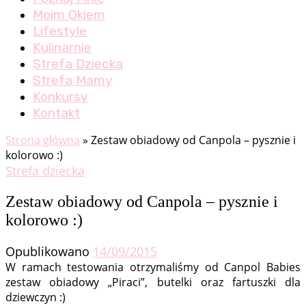
Moim Okiem
Lifestyle
Kulinarnie
Strefa Dziecka
Strefa Mamy
Konkursy
Kontakt
Strona główna
»
Zestaw obiadowy od Canpola – pysznie i
kolorowo :)
Strefa dziecka
Zestaw obiadowy od Canpola – pysznie i
kolorowo :)
Opublikowano
14/09/2015
W ramach testowania otrzymaliśmy od Canpol Babies
zestaw obiadowy „Piraci”, butelki oraz fartuszki dla
dziewczyn :)