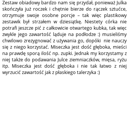
Zestaw obiadowy bardzo nam się przydał, ponieważ Julka
skończyła już roczek i chętnie bierze do rączek sztućce,
otrzymuje swoje osobne porcje – tak więc plastikowy
zestawik był strzałem w dziesiątkę. Niestety córka nie
potrafi jeszcze pić z całkowicie otwartego kubka, tak więc
zwykle jego zawartość ląduje na podłodze :) musieliśmy
chwilowo zrezygnować z używania go, dopóki nie nauczy
się z niego korzystać. Miseczka jest dość głęboka, mieści
na prawdę sporą ilość np. zupki. Jednak my korzystamy z
niej także do podawania Julce ziemniaczków, mięsa, ryżu
itp. Miseczka jest dość głęboka i nie tak łatwo z niej
wyrzucić zawartość jak z płaskiego talerzyka :)