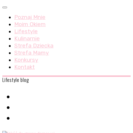
Skip
Menu
to
Poznaj Mnie
content
Moim Okiem
Lifestyle
Kulinarnie
Strefa Dziecka
Strefa Mamy
Konkursy
Kontakt
Lifestyle blog