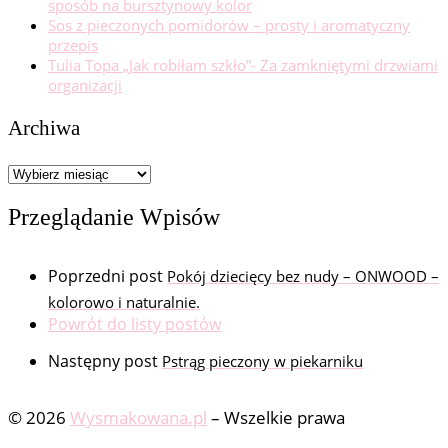
sposób na bursztynowy kolor
Sos z pieczonych pomidorów – prosty i aromatyczny
przepis
Tulia Topa „Jak robiłam szkło”- Za zamkniętymi drzwiami
organizacji
Archiwa
Archiwa
Przeglądanie Wpisów
Poprzedni post
Pokój dziecięcy bez nudy – ONWOOD –
kolorowo i naturalnie.
Powrót do listy postów
Następny post
Pstrąg pieczony w piekarniku
© 2026
Wysmakowana.pl
–
Wszelkie prawa