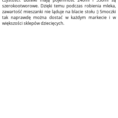
czystości. Butelki mają pojemność 240ml i 330ml są
szerokootworowe. Dzięki temu podczas robienia mleka,
zawartość mieszanki nie ląduje na blacie stołu :) Smoczki
tak naprawdę można dostać w każdym markecie i w
większości sklepów dziecięcych.