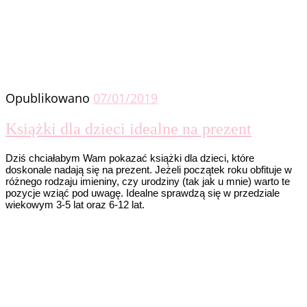
Opublikowano
07/01/2019
Książki dla dzieci idealne na prezent
Dziś chciałabym Wam pokazać książki dla dzieci, które
doskonale nadają się na prezent. Jeżeli początek roku obfituje w
różnego rodzaju imieniny, czy urodziny (tak jak u mnie) warto te
pozycje wziąć pod uwagę. Idealne sprawdzą się w przedziale
wiekowym 3-5 lat oraz 6-12 lat.