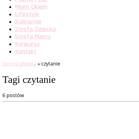
Moim Okiem
Lifestyle
Kulinarnie
Strefa Dziecka
Strefa Mamy
Konkursy
Kontakt
Strona główna
»
czytanie
Tagi czytanie
6 postów