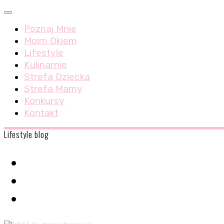
Skip
Menu
to
Poznaj Mnie
content
Moim Okiem
Lifestyle
Kulinarnie
Strefa Dziecka
Strefa Mamy
Konkursy
Kontakt
Lifestyle blog