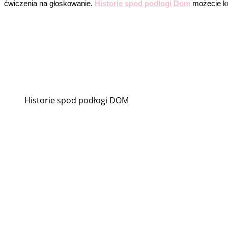
ćwiczenia na głoskowanie.
Historie spod podłogi Dom
możecie ku
Historie spod podłogi DOM