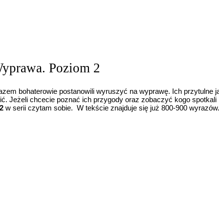
 Wyprawa. Poziom 2
azem bohaterowie postanowili wyruszyć na wyprawę. Ich przytulne ja
zić. Jeżeli chcecie poznać ich przygody oraz zobaczyć kogo spotkali p
2
w serii czytam sobie. W tekście znajduje się już 800-900 wyrazów.