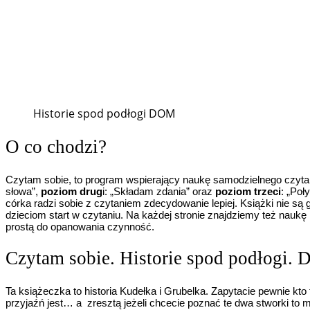
Historie spod podłogi DOM
O co chodzi?
Czytam sobie, to program wspierający naukę samodzielnego czytan
słowa”,
poziom drug
i: „Składam zdania” oraz
poziom trzeci
: „Poł
córka radzi sobie z czytaniem zdecydowanie lepiej. Książki nie są 
dzieciom start w czytaniu. Na każdej stronie znajdziemy też naukę
prostą do opanowania czynność.
Czytam sobie. Historie spod podłogi.
Ta książeczka to historia Kudełka i Grubelka. Zapytacie pewnie kto
przyjaźń jest… a zresztą jeżeli chcecie poznać te dwa stworki to m