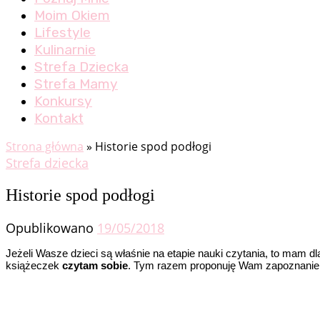
Moim Okiem
Lifestyle
Kulinarnie
Strefa Dziecka
Strefa Mamy
Konkursy
Kontakt
Strona główna
»
Historie spod podłogi
Strefa dziecka
Historie spod podłogi
Opublikowano
19/05/2018
Jeżeli Wasze dzieci są właśnie na etapie nauki czytania, to mam d
książeczek
czytam sobie
. Tym razem proponuję Wam zapoznanie si