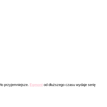
yło przyjemniejsze.
Egmont
od dłuższego czasu wydaje serię