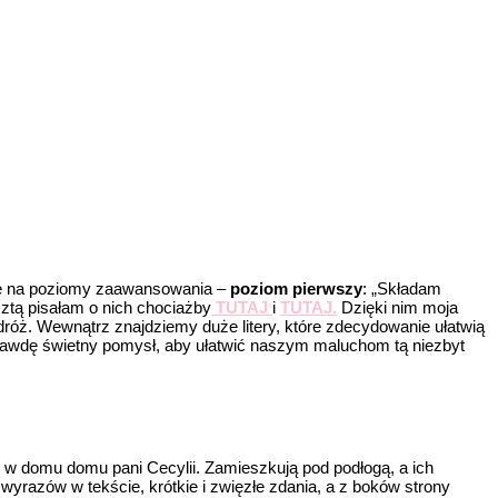
one na poziomy zaawansowania –
poziom pierwszy
: „Składam
ztą pisałam o nich chociażby
TUTAJ
i
TUTAJ.
Dzięki nim moja
odróż. Wewnątrz znajdziemy duże litery, które zdecydowanie ułatwią
a prawdę świetny pomysł, aby ułatwić naszym maluchom tą niezbyt
bie w domu domu pani Cecylii. Zamieszkują pod podłogą, a ich
 wyrazów w tekście, krótkie i zwięzłe zdania, a z boków strony