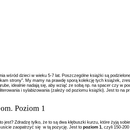
ia wśród dzieci w wieku 5-7 lat. Poszczególne książki są podziel
ykam strony”. My mamy na prawdę sporą kolekcję tych książek, zres
grube, idealnie nadają się, aby wziąć ze sobą np. na spacer czy w p
 literowania i sylabizowania (zależy od poziomu książki). Jest to n
 Dom. Poziom 1
 to jest? Zdradzę tylko, że to są dwa kłębuszki kurzu, które żyją so
usicie zaopatrzyć się w tą pozycję. Jest to
poziom 1
, czyli 150-200