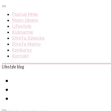
Skip
Menu
to
Poznaj Mnie
content
Moim Okiem
Lifestyle
Kulinarnie
Strefa Dziecka
Strefa Mamy
Konkursy
Kontakt
Lifestyle blog