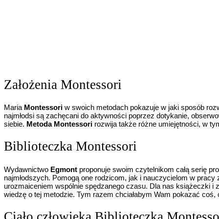
Założenia Montessori
Maria
Montessori
w swoich metodach pokazuje w jaki sposób rozwi
najmłodsi są zachęcani do aktywności poprzez dotykanie, obserwow
siebie.
Metoda Montessori
rozwija także różne umiejętności, w ty
Biblioteczka Montessori
Wydawnictwo
Egmont
proponuje swoim czytelnikom całą serię pro
najmłodszych. Pomogą one rodzicom, jak i nauczycielom w pracy z
urozmaiceniem wspólnie spędzanego czasu. Dla nas książeczki 
wiedzę o tej metodzie. Tym razem chciałabym Wam pokazać coś, cz
Ciało człowieka Biblioteczka Montesso