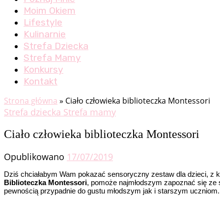
Moim Okiem
Lifestyle
Kulinarnie
Strefa Dziecka
Strefa Mamy
Konkursy
Kontakt
Strona główna
»
Ciało człowieka biblioteczka Montessori
Strefa dziecka
Strefa mamy
Ciało człowieka biblioteczka Montessori
Opublikowano
17/07/2019
Dziś chciałabym Wam pokazać sensoryczny zestaw dla dzieci, z k
Biblioteczka Montessori
, pomoże najmłodszym zapoznać się ze sp
pewnością przypadnie do gustu młodszym jak i starszym uczniom.