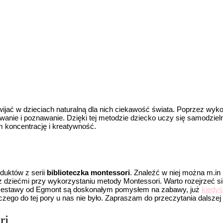
jać w dzieciach naturalną dla nich ciekawość świata. Poprzez wyko
anie i poznawanie. Dzięki tej metodzie dziecko uczy się samodzieln
m koncentrację i kreatywność.
duktów z serii
biblioteczka montessori
. Znaleźć w niej można m.in
 dziećmi przy wykorzystaniu metody Montessori. Warto rozejrzeć s
i zestawy od Egmont są doskonałym pomysłem na zabawy, już
kiedyś
ego do tej pory u nas nie było. Zapraszam do przeczytania dalszej 
ri