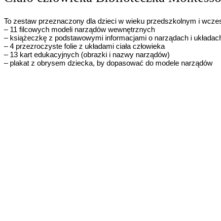
To zestaw przeznaczony dla dzieci w wieku przedszkolnym i wcz
– 11 filcowych modeli narządów wewnętrznych
– książeczkę z podstawowymi informacjami o narządach i układa
– 4 przezroczyste folie z układami ciała człowieka
– 13 kart edukacyjnych (obrazki i nazwy narządów)
– plakat z obrysem dziecka, by dopasować do modele narządów