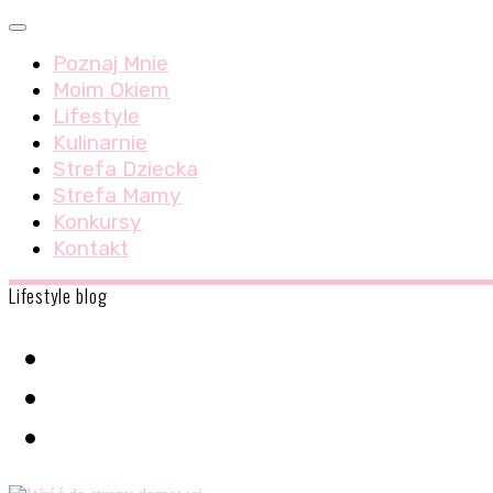
Skip
Menu
to
Poznaj Mnie
content
Moim Okiem
Lifestyle
Kulinarnie
Strefa Dziecka
Strefa Mamy
Konkursy
Kontakt
Lifestyle blog