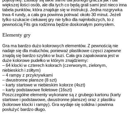
większej ilości osób, ale dla tych co będą grali sami jest nieco inna
tabela punktów, która znajduje się w instrukcji. Jedna rozgrywka
trwa 4 rundy, a cała gra powinna potrwać około 30 minut. Jeżeli
tylko szukacie ciekawej gry nie tylko dla najmłodszych, to z
pewnością Fits gra rodzinna będzie doskonałym pomysłem.
Elementy gry
Gra ma bardzo dużo kolorowych elementów. Z pewnością nie
nadaje się dla maluchów, ponieważ plastikowe częsci zapewne
znajdą się bardzo szybko w buzi. Cała gra zapakowana jest w
duże kolorowe pudełko w którym znajdziemy:
– 64 klocki w czterech kolorach (czerwonym, zielonym,
niebieskich i zółtym)
– 4 rampy z przykrywkami
– dwustronne plansze (8 szt)
– karty startowe w niebieskim kolorze (4szt)
– karty podstawowe fioletowe (16szt)
Poszczególne elementy wykonane są z grubego kartonu (karty
startowe i podstawowe, dwustronne plansze) oraz z plastiku
(kolorowe klocki i rampy). Gra wydaje się solidna i powinna
posłużyć bardzo długo.