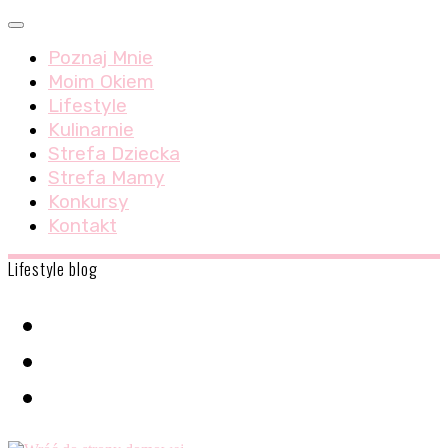
Skip
Menu
to
Poznaj Mnie
content
Moim Okiem
Lifestyle
Kulinarnie
Strefa Dziecka
Strefa Mamy
Konkursy
Kontakt
Lifestyle blog