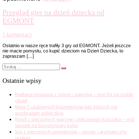
Przegląd gier na dzień dziecka od
EGMONT
1 komentarz
Ostatnio w nasze ręce trafiły 3 gry od EGMONT. Jeżeli jeszcze
nie macie pomysłu, co kupić dzieciom na Dzień Dziecka, to
zapraszam […]
Szukaj
Szukaj
…
Ostatnie wpisy
Kiełbasa smażona z ryżem i papryką – mój hit na szybki
obiad
Moje 5 ulubionych kosmetyków bez których nie
wyobrażam sobie dnia
Rosół z pieczonych warzyw i pieczonego kurczaka – mój
sposób na bursztynowy kolor
Sos z pieczonych pomidorów – prosty i aromatyczny
przepis