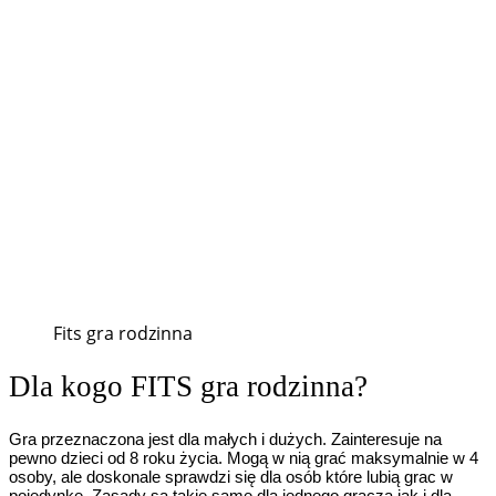
Fits gra rodzinna
Dla kogo FITS gra rodzinna?
Gra przeznaczona jest dla małych i dużych. Zainteresuje na
pewno dzieci od 8 roku życia. Mogą w nią grać maksymalnie w 4
osoby, ale doskonale sprawdzi się dla osób które lubią grac w
pojedynkę. Zasady są takie same dla jednego gracza jak i dla