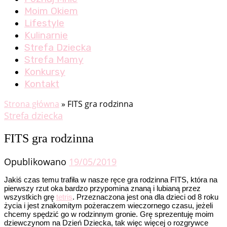
Moim Okiem
Lifestyle
Kulinarnie
Strefa Dziecka
Strefa Mamy
Konkursy
Kontakt
Strona główna
»
FITS gra rodzinna
Strefa dziecka
FITS gra rodzinna
Opublikowano
19/05/2019
Jakiś czas temu trafiła w nasze ręce gra rodzinna FITS, która na
pierwszy rzut oka bardzo przypomina znaną i lubianą przez
wszystkich grę
tetris
. Przeznaczona jest ona dla dzieci od 8 roku
życia i jest znakomitym pożeraczem wieczornego czasu, jeżeli
chcemy spędzić go w rodzinnym gronie. Grę sprezentuję moim
dziewczynom na Dzień Dziecka, tak więc więcej o rozgrywce