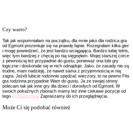
Czy warto?
Tak jak wspomniałam na początku, dla mnie jako dla rodzica gra
od Egmont prezentuje się na prawdę fajnie. Rozegrałam kilka gier
i mogę powiedzieć, że jest bardzo wciągająca. Bardzo lubię tetris,
więc tym bardziej z chęcią po nią sięgnęłam. Mojej starszej córce
z pewnością też przypadnie do gustu, ponieważ ona lubi gry
logiczne i doskonale się w nich odnajduje. Jako, że zasady nie są
trudne, mam nadzieję, że nawet sama z przyjemnością w nią
zagra. Jeżeli lubicie rodzinnie spędzać wieczory, to na pewno Fits
gra rodzinna przypadnie Wam do gustu. Ja ze swojej strony
polecam tak jak inne gry dla dzieci i dorosłych od Egmont. W
swoich pokaźnych zbiorach mamy też inne ciekawe pozycje od
tego
wydawnictwa
. Zapraszamy do ich przeglądnięcia.
Może Ci się podobać również