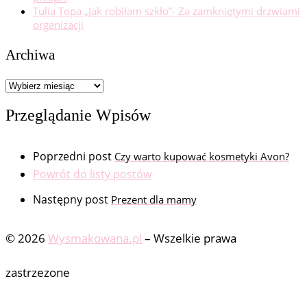
Tulia Topa „Jak robiłam szkło”- Za zamkniętymi drzwiami
organizacji
Archiwa
Archiwa
Przeglądanie Wpisów
Poprzedni post
Czy warto kupować kosmetyki Avon?
Powrót do listy postów
Następny post
Prezent dla mamy
© 2026
Wysmakowana.pl
–
Wszelkie prawa
zastrzezone