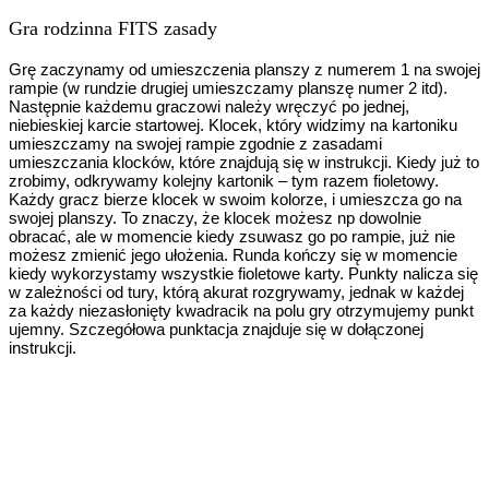
Gra rodzinna FITS zasady
Grę zaczynamy od umieszczenia planszy z numerem 1 na swojej
rampie (w rundzie drugiej umieszczamy planszę numer 2 itd).
Następnie każdemu graczowi należy wręczyć po jednej,
niebieskiej karcie startowej. Klocek, który widzimy na kartoniku
umieszczamy na swojej rampie zgodnie z zasadami
umieszczania klocków, które znajdują się w instrukcji. Kiedy już to
zrobimy, odkrywamy kolejny kartonik – tym razem fioletowy.
Każdy gracz bierze klocek w swoim kolorze, i umieszcza go na
swojej planszy. To znaczy, że klocek możesz np dowolnie
obracać, ale w momencie kiedy zsuwasz go po rampie, już nie
możesz zmienić jego ułożenia. Runda kończy się w momencie
kiedy wykorzystamy wszystkie fioletowe karty. Punkty nalicza się
w zależności od tury, którą akurat rozgrywamy, jednak w każdej
za każdy niezasłonięty kwadracik na polu gry otrzymujemy punkt
ujemny. Szczegółowa punktacja znajduje się w dołączonej
instrukcji.