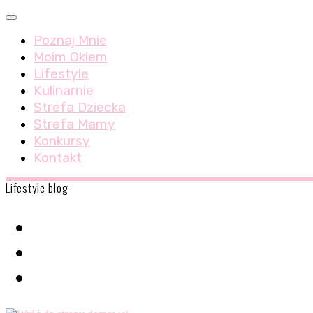
Skip
Menu
to
Poznaj Mnie
content
Moim Okiem
Lifestyle
Kulinarnie
Strefa Dziecka
Strefa Mamy
Konkursy
Kontakt
Lifestyle blog