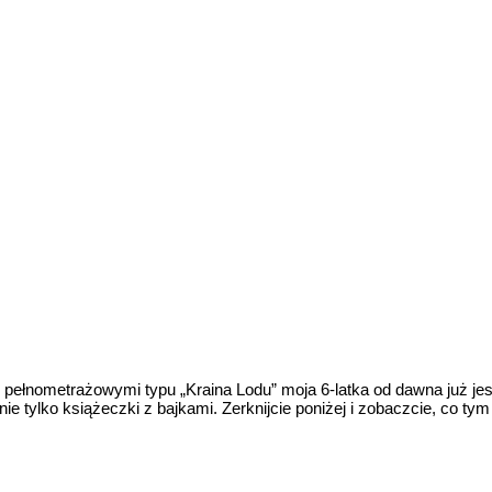
i pełnometrażowymi typu „Kraina Lodu” moja 6-latka od dawna już jes
nie tylko książeczki z bajkami. Zerknijcie poniżej i zobaczcie, co t