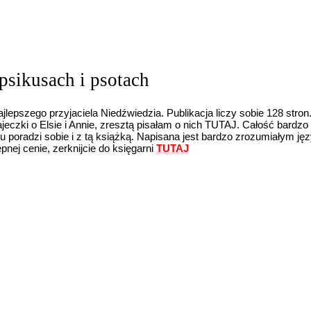
psikusach i psotach
jlepszego przyjaciela Niedźwiedzia. Publikacja liczy sobie 128 stro
 bajeczki o Elsie i Annie, zresztą pisałam o nich TUTAJ. Całość bar
emu poradzi sobie i z tą książką. Napisana jest bardzo zrozumiałym ję
pnej cenie, zerknijcie do księgarni
TUTAJ