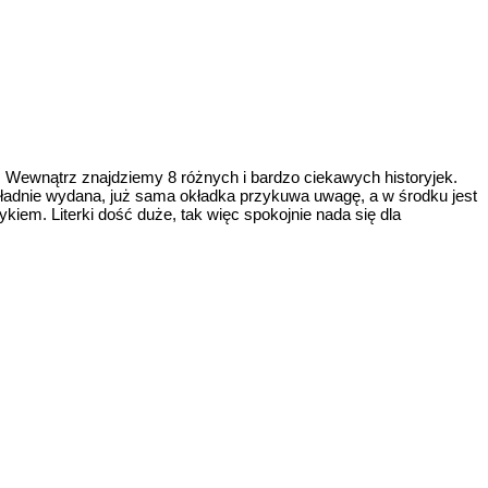
n. Wewnątrz znajdziemy 8 różnych i bardzo ciekawych historyjek.
dzo ładnie wydana, już sama okładka przykuwa uwagę, a w środku jest
zykiem. Literki dość duże, tak więc spokojnie nada się dla