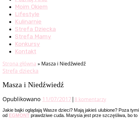
Moim Okiem
Lifestyle
Kulinarnie
Strefa Dziecka
Strefa Mamy
Konkursy
Kontakt
Strona główna
»
Masza i Niedźwiedź
Strefa dziecka
Masza i Niedźwiedź
Opublikowano
11/07/2017
|
8 komentarzy
Jakie bajki oglądają Wasze dzieci? Mają jakieś ulubione? Poza tym
od
EGMONT
prawdziwe cuda. Marysia jest prze szczęśliwa, bo to 