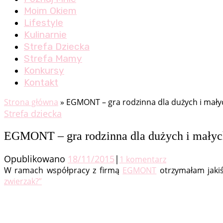
Moim Okiem
Lifestyle
Kulinarnie
Strefa Dziecka
Strefa Mamy
Konkursy
Kontakt
Strona główna
»
EGMONT – gra rodzinna dla dużych i małyc
Strefa dziecka
EGMONT – gra rodzinna dla dużych i małych
Opublikowano
18/11/2015
|
1 komentarz
W ramach współpracy z firmą
EGMONT
otrzymałam jakiś
zwierzak?”