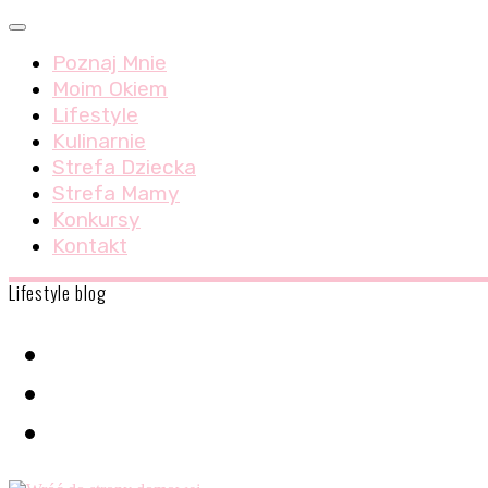
Skip
Menu
to
Poznaj Mnie
content
Moim Okiem
Lifestyle
Kulinarnie
Strefa Dziecka
Strefa Mamy
Konkursy
Kontakt
Lifestyle blog