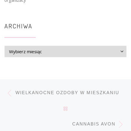
organizacji
ARCHIWA
Archiwa
Przeglądanie Wpisów
Poprzedni post
WIELKANOCNE OZDOBY W MIESZKANIU
POWRÓT DO LISTY POS
Na
CANNABIS AVON