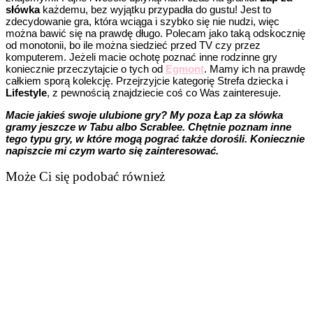
słówka
każdemu, bez wyjątku przypadła do gustu! Jest to
zdecydowanie gra, która wciąga i szybko się nie nudzi, więc
można bawić się na prawdę długo. Polecam jako taką odskocznię
od monotonii, bo ile można siedzieć przed TV czy przez
komputerem. Jeżeli macie ochotę poznać inne rodzinne gry
koniecznie przeczytajcie o tych od
Egmont
. Mamy ich na prawdę
całkiem sporą kolekcję. Przejrzyjcie kategorię Strefa dziecka i
Lifestyle
, z pewnością znajdziecie coś co Was zainteresuje.
Macie jakieś swoje ulubione gry? My poza Łap za słówka
gramy jeszcze w Tabu albo Scrablee. Chętnie poznam inne
tego typu gry, w które mogą pograć także dorośli. Koniecznie
napiszcie mi czym warto się zainteresować.
Może Ci się podobać również