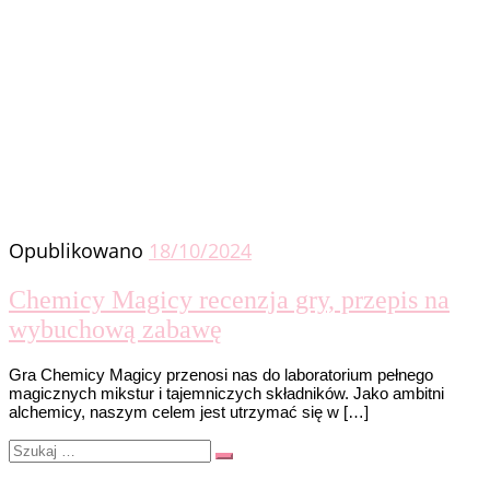
Opublikowano
18/10/2024
Chemicy Magicy recenzja gry, przepis na
wybuchową zabawę
Gra Chemicy Magicy przenosi nas do laboratorium pełnego
magicznych mikstur i tajemniczych składników. Jako ambitni
alchemicy, naszym celem jest utrzymać się w […]
Szukaj
Szukaj
…