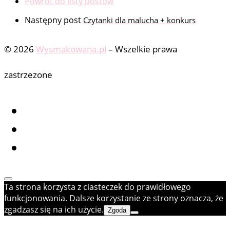
Powrót do listy postów
Następny post
Czytanki dla malucha + konkurs
© 2026
Wysmakowana.pl
–
Wszelkie prawa
zastrzezone
Ta strona korzysta z ciasteczek do prawidłowego
funkcjonowania. Dalsze korzystanie ze strony oznacza, że
zgadzasz się na ich użycie.
Zgoda