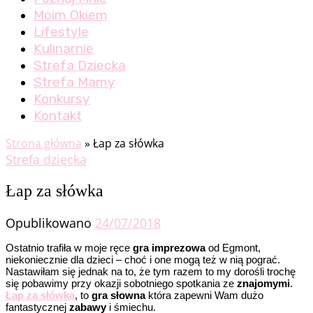
Moim Okiem
Lifestyle
Kulinarnie
Strefa Dziecka
Strefa Mamy
Konkursy
Kontakt
Strona główna
»
Łap za słówka
Strefa dziecka
Łap za słówka
Opublikowano
24/07/2018
Ostatnio trafiła w moje ręce
gra imprezowa
od Egmont,
niekoniecznie dla dzieci – choć i one mogą też w nią pograć.
Nastawiłam się jednak na to, że tym razem to my dorośli trochę
się pobawimy przy okazji sobotniego spotkania ze
znajomymi
.
Łap za słówka
, to
gra
słowna
która zapewni Wam dużo
fantastycznej
zabawy
i śmiechu.