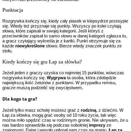
Punktacja
Rozgrywka kończy się, kiedy cały piasek w klepsydrze przesypie
się. Wtedy też przyznaje się punkty. Wszyscy po kolei czytają
słowa, które zapisali w swojej kategorii. Jeśli któryś z
przeciwników zapisał to samo słowo w danej kategorii zgłasza to,
a gracz czytający wykreśla je z kartki. Punkt otrzymuje się za
każde
niewykreślone
słowo. Bierze wtedy znaczek punktu ze
stołu.
Kiedy kończy się gra Łap za słówka?
Jeżeli jeden z graczy uzyska co najmniej 15 punktów, wówczas
rozgrywka kończy się.
Wygrywa
ta osoba, która zdobędzie
największą ilość żetonów z punktami. W przypadku remisu,
gracze muszą podzielić się zwycięstwem.
Dla kogo ta gra?
Jeżeli tylko masz ochotę możesz grać z
rodziną
, z dziećmi. W
Łap za słówka, mogą grać osoby od 10 roku życia, tak więc
można miło spędzić czas w rodzinnym gronie. Nie ukrywam, że u
nas bardzo sprawdziła się podczas sobotniej
imprezy
ze
znajomymi. Fajne i wesoło upłynął nam czas na graniu.
Łap za