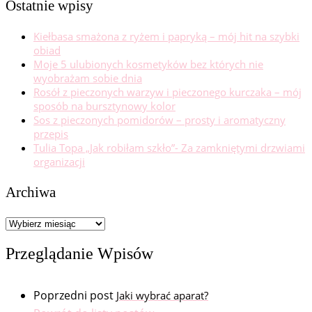
Ostatnie wpisy
Kiełbasa smażona z ryżem i papryką – mój hit na szybki
obiad
Moje 5 ulubionych kosmetyków bez których nie
wyobrażam sobie dnia
Rosół z pieczonych warzyw i pieczonego kurczaka – mój
sposób na bursztynowy kolor
Sos z pieczonych pomidorów – prosty i aromatyczny
przepis
Tulia Topa „Jak robiłam szkło”- Za zamkniętymi drzwiami
organizacji
Archiwa
Archiwa
Przeglądanie Wpisów
Poprzedni post
Jaki wybrać aparat?