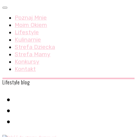
Skip
Menu
to
Poznaj Mnie
content
Moim Okiem
Lifestyle
Kulinarnie
Strefa Dziecka
Strefa Mamy
Konkursy
Kontakt
Lifestyle blog