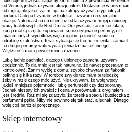
nutki tajemniczości. Zapachy które lubię to z pewnością Versence
od Verace, jednak używam okazjonalnie. Dostałam je w prezencie
od męża, ale jakoś żal mi np. na zakupy używać oryginalnych
perfum. Dlatego trzymam w toaletce i używam na specjalne
okazje. Natomiast na co dzień już od lat używam mojej ulubionej
wody toaletowej Little Red Dress. Oczywiście, zanim zostałam,
żoną i matką często kupowałam sobie oryginalne perfumy, nie
miałam innych wydatków, więc mogłam pozwolić sobie na
odrobinę szaleństwa. Teraz sytuacja się trochę zmieniła i zamiast
na drogie perfumy wolę wydać pieniądze na coś innego.
Większość mam pewnie mnie zrozumie.
Lubię ładnie pachnieć, dlatego ulubionego zapachu używam
codziennie. To dla mnie jest tak naturalne, że nawet przestałam to
kontrolować. Zanim wyjdę z domu, szybko chwytam za flakonik i
psiknę się kilka razy. W torebce zwykle tez mam buteleczkę,
żeby w razie czego móc użyć. Nie ukrywam, że wolę wtedy
jakieś mniejsze pojemności, lubię perfumetki czy dezodoranty.
Jednak niestety ich trwałość i cena w porównaniu z oryginałem
jest średnia. Raz mi się zdarzyło, że torebka spadła i buteleczka z
perfumami pękła. Niby nie powinno się tak stać, a jednak. Dlatego
wolę coś bardziej poręcznego.
Sklep internetowy