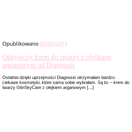
Opublikowano
05/05/2016
Odżywczy krem do twarzy z olejkiem
arganowym od Diagnosis
Ostatnio dzięki uprzejmości Diagnosis otrzymałam bardzo
ciekawe kosmetyki, które sama sobie wybrałam. Są to: – krem do
twarzy GlinSkyCare z olejkiem arganowym […]