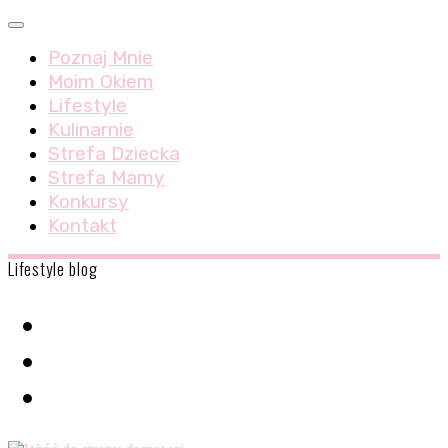
Skip
Menu
to
Poznaj Mnie
content
Moim Okiem
Lifestyle
Kulinarnie
Strefa Dziecka
Strefa Mamy
Konkursy
Kontakt
Lifestyle blog