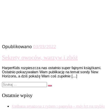
Opublikowano
03/03/2022
Sekrety owoców, warzyw i zbóż
HarperKids rozpieszcza nas ostatnio super fajnymi książkami.
Ostatnio pokazywałam Wam publikację na temat sondy New
Horizons, a dziś pokażę Wam coś zupełnie […]
Szukaj
Szukaj
…
Ostatnie wpisy
Kiełbasa smażona z ryżem i papryką – mój hit na szybki