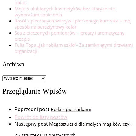
obiad
Moje 5 ulubionych kosmetyków bez których nie
wyobrażam sobie dnia
Rosół z pieczonych warzyw i pieczonego kurczaka – mój
sposób na bursztynowy kolor
Sos z pieczonych pomidorów – prosty i aromatyczny
przepis
Tulia Topa „Jak robiłam szkło”- Za zamkniętymi drzwiami
organizacji
Archiwa
Archiwa
Przeglądanie Wpisów
Poprzedni post
Bułki z pieczarkami
Powrót do listy postów
Następny post
Megasztuczki dla małych magików czyli
25 sztuczek iluzjonistycznych