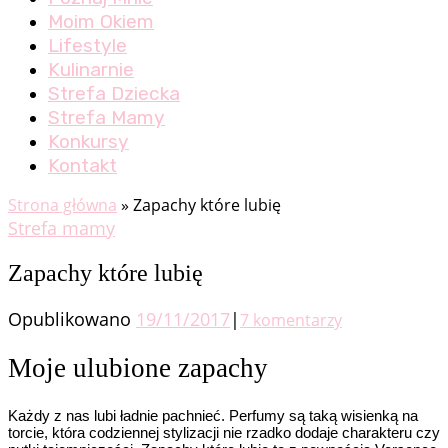
Moim Okiem
Lifestyle
Kulinarnie
Strefa Dziecka
Strefa Mamy
Konkursy
Kontakt
Strona główna
»
Zapachy które lubię
Strefa mamy
Zapachy które lubię
Opublikowano
19/11/2017
|
7 komentarzy
Moje ulubione zapachy
Każdy z nas lubi ładnie pachnieć. Perfumy są taką wisienką na
torcie, która codziennej stylizacji nie rzadko dodaje charakteru czy