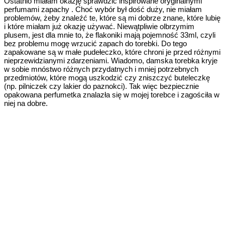
Ostatnio miałam okazję sprawdzić inspirowane oryginalnymi
perfumami zapachy . Choć wybór był dość duży, nie miałam
problemów, żeby znaleźć te, które są mi dobrze znane, które lubię
i które miałam już okazję używać. Niewątpliwie olbrzymim
plusem, jest dla mnie to, że flakoniki mają pojemność 33ml, czyli
bez problemu mogę wrzucić zapach do torebki. Do tego
zapakowane są w małe pudełeczko, które chroni je przed różnymi
nieprzewidzianymi zdarzeniami. Wiadomo, damska torebka kryje
w sobie mnóstwo różnych przydatnych i mniej potrzebnych
przedmiotów, które mogą uszkodzić czy zniszczyć buteleczkę
(np. pilniczek czy lakier do paznokci). Tak więc bezpiecznie
opakowana perfumetka znalazła się w mojej torebce i zagościła w
niej na dobre.