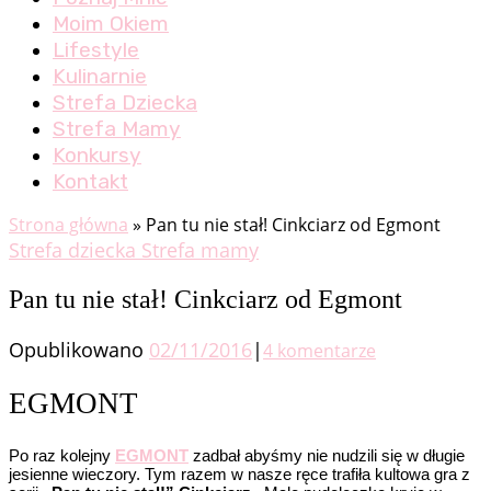
Moim Okiem
Lifestyle
Kulinarnie
Strefa Dziecka
Strefa Mamy
Konkursy
Kontakt
Strona główna
»
Pan tu nie stał! Cinkciarz od Egmont
Strefa dziecka
Strefa mamy
Pan tu nie stał! Cinkciarz od Egmont
Opublikowano
02/11/2016
|
4 komentarze
EGMONT
Po raz kolejny
EGMONT
zadbał abyśmy nie nudzili się w długie
jesienne wieczory. Tym razem w nasze ręce trafiła kultowa gra z