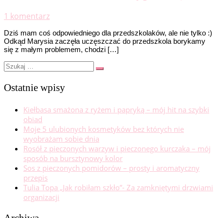
1 komentarz
Dziś mam coś odpowiedniego dla przedszkolaków, ale nie tylko :)
Odkąd Marysia zaczęła uczęszczać do przedszkola borykamy
się z małym problemem, chodzi […]
Szukaj
Szukaj
…
Ostatnie wpisy
Kiełbasa smażona z ryżem i papryką – mój hit na szybki
obiad
Moje 5 ulubionych kosmetyków bez których nie
wyobrażam sobie dnia
Rosół z pieczonych warzyw i pieczonego kurczaka – mój
sposób na bursztynowy kolor
Sos z pieczonych pomidorów – prosty i aromatyczny
przepis
Tulia Topa „Jak robiłam szkło”- Za zamkniętymi drzwiami
organizacji
Archiwa