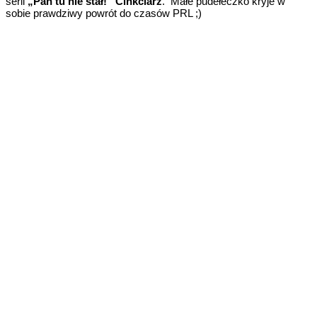
serii
„Pan tu nie stał!” Cinkciarz
. Małe pudełeczko kryje w
sobie prawdziwy powrót do czasów PRL ;)