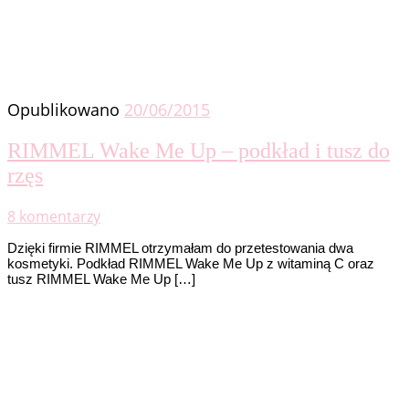
Opublikowano
20/06/2015
RIMMEL Wake Me Up – podkład i tusz do
rzęs
8 komentarzy
Dzięki firmie RIMMEL otrzymałam do przetestowania dwa
kosmetyki. Podkład RIMMEL Wake Me Up z witaminą C oraz
tusz RIMMEL Wake Me Up […]