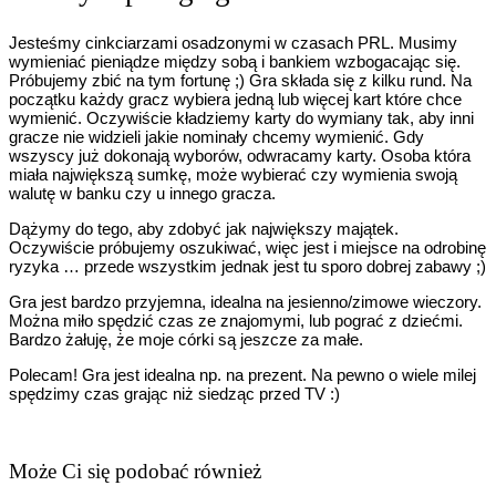
Jesteśmy cinkciarzami osadzonymi w czasach PRL. Musimy
wymieniać pieniądze między sobą i bankiem wzbogacając się.
Próbujemy zbić na tym fortunę ;) Gra składa się z kilku rund. Na
początku każdy gracz wybiera jedną lub więcej kart które chce
wymienić. Oczywiście kładziemy karty do wymiany tak, aby inni
gracze nie widzieli jakie nominały chcemy wymienić. Gdy
wszyscy już dokonają wyborów, odwracamy karty. Osoba która
miała największą sumkę, może wybierać czy wymienia swoją
walutę w banku czy u innego gracza.
Dążymy do tego, aby zdobyć jak największy majątek.
Oczywiście próbujemy oszukiwać, więc jest i miejsce na odrobinę
ryzyka … przede wszystkim jednak jest tu sporo dobrej zabawy ;)
Gra jest bardzo przyjemna, idealna na jesienno/zimowe wieczory.
Można miło spędzić czas ze znajomymi, lub pograć z dziećmi.
Bardzo żałuję, że moje córki są jeszcze za małe.
Polecam! Gra jest idealna np. na prezent. Na pewno o wiele milej
spędzimy czas grając niż siedząc przed TV :)
Może Ci się podobać również