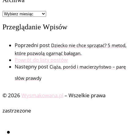
Archiwa
Przeglądanie Wpisów
Poprzedni post
Dziecko nie chce sprzątać? 5 metod,
które pozwolą ogarnąć bałagan.
Powrót do listy postów
Następny post
Ciąża, poród i macierzyństwo – parę
słów prawdy
© 2026
Wysmakowana.pl
–
Wszelkie prawa
zastrzezone