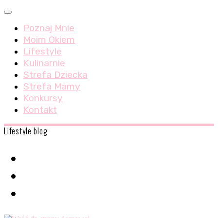
Skip
Menu
to
Poznaj Mnie
content
Moim Okiem
Lifestyle
Kulinarnie
Strefa Dziecka
Strefa Mamy
Konkursy
Kontakt
Lifestyle blog