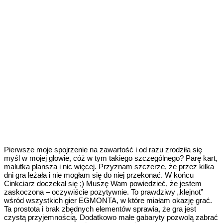
Pierwsze moje spojrzenie na zawartość i od razu zrodziła się
myśl w mojej głowie, cóż w tym takiego szczególnego? Parę kart,
malutka plansza i nic więcej. Przyznam szczerze, że przez kilka
dni gra leżała i nie mogłam się do niej przekonać. W końcu
Cinkciarz doczekał się ;) Muszę Wam powiedzieć, że jestem
zaskoczona – oczywiście pozytywnie. To prawdziwy „klejnot”
wśród wszystkich gier EGMONTA, w które miałam okazję grać.
Ta prostota i brak zbędnych elementów sprawia, że gra jest
czystą przyjemnością. Dodatkowo małe gabaryty pozwolą zabrać