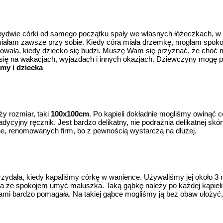
bydwie córki od samego początku spały we własnych łóżeczkach, w
iałam zawsze przy sobie. Kiedy córa miała drzemkę, mogłam spokojni
izowała, kiedy dziecko się budzi. Muszę Wam się przyznać, że choć m
je się na wakacjach, wyjazdach i innych okazjach. Dziewczyny mogę 
my i dziecka
y rozmiar, taki
100x100cm
. Po kąpieli dokładnie mogliśmy owinąć 
adycyjny ręcznik. Jest bardzo delikatny, nie podrażnia delikatnej skó
ne, renomowanych firm, bo z pewnością wystarczą na dłużej.
zydała, kiedy kąpaliśmy córkę w wanience. Używaliśmy jej około 3 m
a ze spokojem umyć maluszka. Taką gąbkę należy po każdej kąpieli
zasami bardzo pomagała. Na takiej gąbce mogliśmy ją bez obaw ułożyć