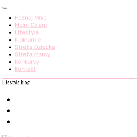
Skip
Menu
to
Poznaj Mnie
content
Moim Okiem
Lifestyle
Kulinarnie
Strefa Dziecka
Strefa Mamy
Konkursy
Kontakt
Lifestyle blog