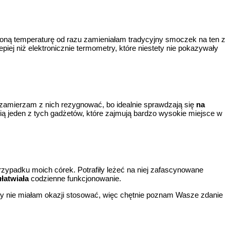
zoną temperaturę od razu zamieniałam tradycyjny smoczek na ten z
iej niż elektronicznie termometry, które niestety nie pokazywały
 zamierzam z nich rezygnować, bo idealnie sprawdzają się
na
cią jeden z tych gadżetów, które zajmują bardzo wysokie miejsce w
rzypadku moich córek. Potrafiły leżeć na niej zafascynowane
ułatwiała
codzienne funkcjonowanie.
ty nie miałam okazji stosować, więc chętnie poznam Wasze zdanie