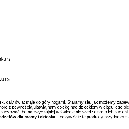
nkurs
kurs
k, cały świat staje do góry nogami. Staramy się, jak możemy zape
które z pewnością ułatwią nam opiekę nad dzieckiem w ciągu jego p
tosować, bo najzwyczajniej w świecie nie wiedziałam o ich istnieniu
adżetów dla mamy i dziecka
– oczywiście te produkty przydadzą się