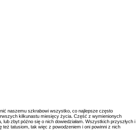
wnić naszemu szkrabowi wszystko, co najlepsze często
ierwszych kilkunastu miesięcy życia. Część z wymienionych
, lub zbyt późno się o nich dowiedziałam. Wszystkich przyszłych i
 też tatusiom, tak więc z powodzeniem i oni powinni z nich