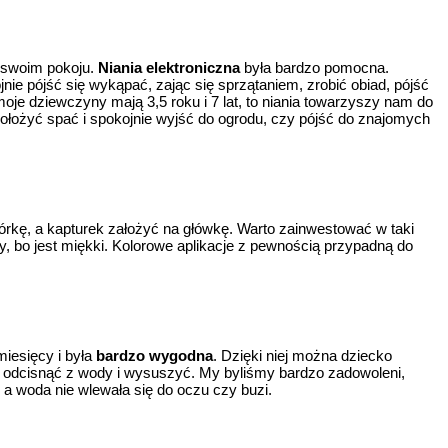
 swoim pokoju.
Niania elektroniczna
była bardzo pomocna.
e pójść się wykąpać, zając się sprzątaniem, zrobić obiad, pójść
oje dziewczyny mają 3,5 roku i 7 lat, to niania towarzyszy nam do
położyć spać i spokojnie wyjść do ogrodu, czy pójść do znajomych
córkę, a kapturek założyć na główkę. Warto zainwestować w taki
ry, bo jest miękki. Kolorowe aplikacje z pewnością przypadną do
iesięcy i była
bardzo wygodna
. Dzięki niej można dziecko
 odcisnąć z wody i wysuszyć. My byliśmy bardzo zadowoleni,
, a woda nie wlewała się do oczu czy buzi.