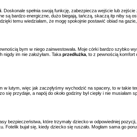
i
. Doskonale spełnia swoją funkcję, zabezpiecza wejście lub zejśc
 są bardzo energiczne, dużo biegają, tańczą, skaczą itp niby są os
 a dzięki temu wiedziałam, że mogę spokojnie postawić obiad na gazie
z pewnością bym w niego zainwestowała. Moje córki bardzo szybko wyra
ch nigdy im nie założyłam. Taka
przedłużka
, to z pewnością komfort
am w lutym, więc jak zaczęłyśmy wychodzić na spacery, to w takie
o się przydaje, a napój do około godziny był ciepły i nie musiałam s
asy bezpieczeństwa, które trzymały dziecko w odpowiedniej pozycji
 Fotelik bujał się, kiedy dziecko się ruszało. Mogłam sama go porus