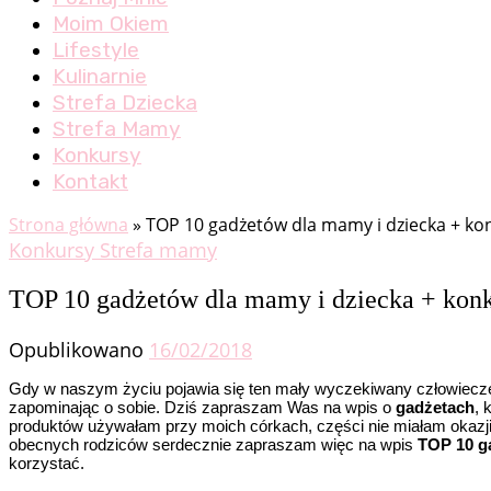
Moim Okiem
Lifestyle
Kulinarnie
Strefa Dziecka
Strefa Mamy
Konkursy
Kontakt
Strona główna
»
TOP 10 gadżetów dla mamy i dziecka + ko
Konkursy
Strefa mamy
TOP 10 gadżetów dla mamy i dziecka + kon
Opublikowano
16/02/2018
Gdy w naszym życiu pojawia się ten mały wyczekiwany człowiecze
zapominając o sobie. Dziś zapraszam Was na wpis o
gadżetach
, 
produktów używałam przy moich córkach, części nie miałam okazji s
obecnych rodziców serdecznie zapraszam więc na wpis
TOP 10 g
korzystać.