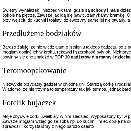
Świetny wynalazek i niezbędnik tam, gdzie są
schody i małe dziec
pokoje na piętrze. Zawsze jak idą się bawić, zamykamy bramkę. One
przy wejściu do kuchni i toalety, dziewczyny same jej nie otwarły,
Przedłużenie bodziaków
Bardzo żałuję, ze nie wiedziałam o istnieniu takiego gadżetu, bo 
mogłam dopiąć ich w kroku, rękawki i szerokość były ok. Niektóry
powinny się one znaleźć w
TOP 10 gadżetów dla mamy i dziecka
Teromoopakowanie
Niezwykle przydatny
gadżet
w chłodne dni. Starszą córkę urodził
Wiadomo, że nie trzyma to temperatury tak jak termos, jednak bardz
Fotelik bujaczek
Moje obydwie córki uwielbiały w nim siedzieć. Wyposażony był w p
Zawsze mogłam wziąć go ze sobą np. do kuchni i mieć córkę na oku.
sprawdził i korzystaliśmy z niego bardzo często