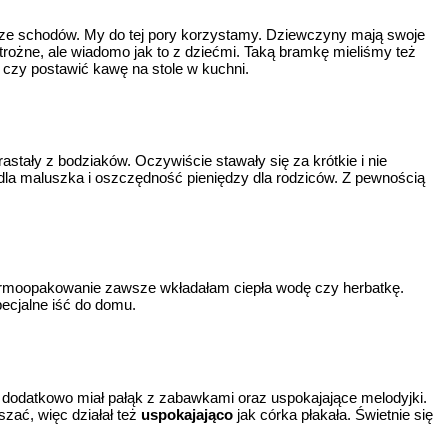
ie ze schodów. My do tej pory korzystamy. Dziewczyny mają swoje
trożne, ale wiadomo jak to z dziećmi. Taką bramkę mieliśmy też
, czy postawić kawę na stole w kuchni.
stały z bodziaków. Oczywiście stawały się za krótkie i nie
 dla maluszka i oszczędność pieniędzy dla rodziców. Z pewnością
 termoopakowanie zawsze wkładałam ciepła wodę czy herbatkę.
pecjalne iść do domu.
, dodatkowo miał pałąk z zabawkami oraz uspokajające melodyjki.
zać, więc działał też
uspokajająco
jak córka płakała. Świetnie się