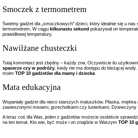
Smoczek z termometrem
Świetny gadżet dla „smoczkowych” dzieci, który idealnie się u n
termometrem. W ciągu
kilkunastu sekund
pokazywał on temperatur
prawidłowej temperatury.
Nawilżane chusteczki
Tutaj komentarz jest zbędny – każdy zna. Oczywiście ilu użytkown
spacerze czy w podróży
, kiedy nie ma dostępu do bieżącej wody.
moim
TOP 10 gadżetów dla mamy i dziecka
Mata edukacyjna
Wspaniały gadżet dla nieco starszych maluszków. Płaska, miękka m
zawieszonymi misiami, grzechotkami czy lusterkami. Dziewczyny b
A teraz coś dla Was, jeden z gadżetów możecie osobiście sprawdz
na ten temat. Kto wie, być może i on znajdzie w Waszym
TOP 10 g