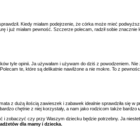
as sprawdził. Kiedy miałam podejrzenie, że córka może mieć podwyżs
ę i już miałam pewność. Szczerze polecam, radził sobie znacznie lep
ików tyle opinii. Ja używałam i używam do dziś z powodzeniem. Nie
 Polecam te, które są delikatnie nawilżone a nie mokre. To z pewnoś
ata z dużą ilością zawieszek i zabawek idealnie sprawdziła się w p
ardzo chętnie z niej korzystały, a nam jako rodzicom także bardzo
ić i zobaczyć czy przy Waszym dziecku będzie potrzebny. Ja nieste
adżetów dla mamy i dziecka.