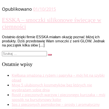
Opublikowano
01/10/2015
ESSKA – smoczki silikonowe świecące w
ciemności
Ostatnio dzięki firmie ESSKA miałam okazję poznać bliżej ich
produkty. Dziś przedstawię Wam smoczki z serii GLOW. Jednak
na początek kilka słów […]
Szukaj
Szukaj
…
Ostatnie wpisy
Kiełbasa smażona z ryżem i papryką – mój hit na szybki
obiad
Moje 5 ulubionych kosmetyków bez których nie
wyobrażam sobie dnia
Rosół z pieczonych warzyw i pieczonego kurczaka – mój
sposób na bursztynowy kolor
Sos z pieczonych pomidorów – prosty i aromatyczny