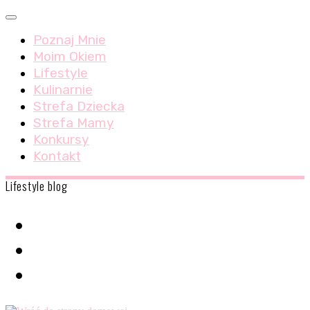
Skip
Menu
to
Poznaj Mnie
content
Moim Okiem
Lifestyle
Kulinarnie
Strefa Dziecka
Strefa Mamy
Konkursy
Kontakt
Lifestyle blog