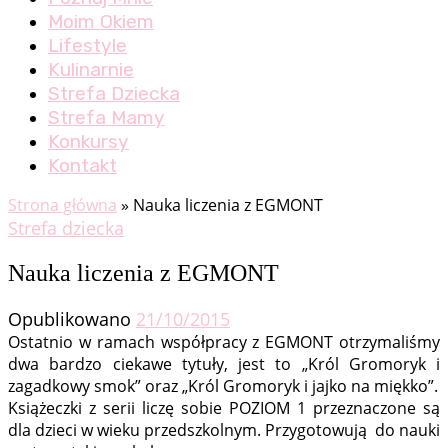
Moim Okiem
Lifestyle
Kulinarnie
Strefa Dziecka
Strefa Mamy
Konkursy
Kontakt
Strona główna
»
Nauka liczenia z EGMONT
Strefa dziecka
Nauka liczenia z EGMONT
Opublikowano
21/10/2015
Ostatnio w ramach współpracy z EGMONT otrzymaliśmy
dwa bardzo ciekawe tytuły, jest to „Król Gromoryk i
zagadkowy smok” oraz „Król Gromoryk i jajko na miękko”.
Książeczki z serii liczę sobie POZIOM 1 przeznaczone są
dla dzieci w wieku przedszkolnym. Przygotowują do nauki