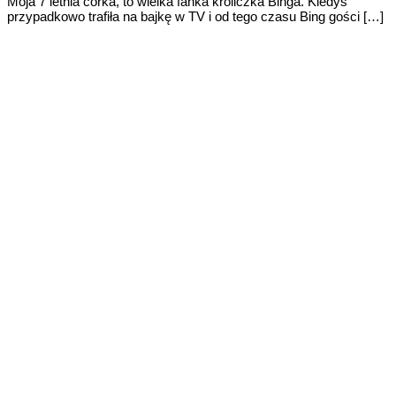
Moja 7 letnia córka, to wielka fanka króliczka Binga. Kiedyś
przypadkowo trafiła na bajkę w TV i od tego czasu Bing gości […]