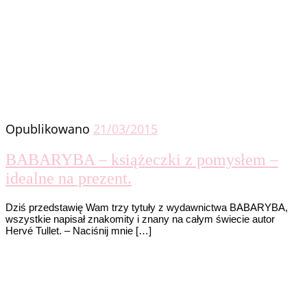
Opublikowano
21/03/2015
BABARYBA – książeczki z pomysłem –
idealne na prezent.
Dziś przedstawię Wam trzy tytuły z wydawnictwa BABARYBA,
wszystkie napisał znakomity i znany na całym świecie autor
Hervé Tullet. – Naciśnij mnie […]