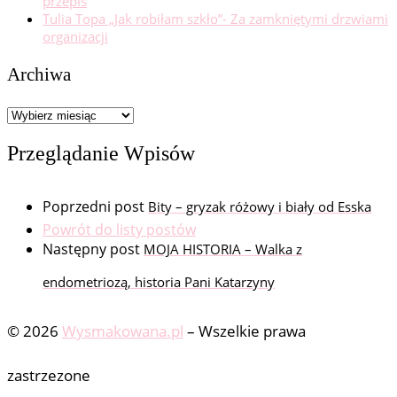
przepis
Tulia Topa „Jak robiłam szkło”- Za zamkniętymi drzwiami
organizacji
Archiwa
Archiwa
Przeglądanie Wpisów
Poprzedni post
Bity – gryzak różowy i biały od Esska
Powrót do listy postów
Następny post
MOJA HISTORIA – Walka z
endometriozą, historia Pani Katarzyny
© 2026
Wysmakowana.pl
–
Wszelkie prawa
zastrzezone