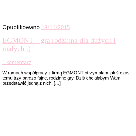
Opublikowano
18/11/2015
EGMONT – gra rodzinna dla dużych i
małych :)
1 komentarz
W ramach współpracy z firmą EGMONT otrzymałam jakiś czas
temu trzy bardzo fajne, rodzinne gry. Dziś chciałabym Wam
przedstawić jedną z nich. […]