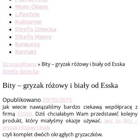
Moim Okiem
Lifestyle
Kulinarnie
Strefa Dziecka
Strefa Mamy
Konkursy
Kontakt
Strona główna
»
Bity – gryzak różowy i biały od Esska
Strefa dziecka
Bity – gryzak różowy i biały od Esska
Opublikowano
20/10/2015
Jak wiecie nawiązaliśmy bardzo ciekawą współpracę z
firmą
ESSKA.
Dziś chciałabym Wam przedstawić kolejny
produkt, który miałyśmy okazje używać.
Jest to Bity –
gryzak różowy i biały
czyli komplet dwóch okrągłych gryzaczków.