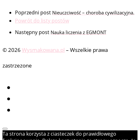
Poprzedni post
Nieuczciwość – choroba cywilizacyjna.
Powrót do listy postów
Następny post
Nauka liczenia z EGMONT
© 2026
Wysmakowana.pl
–
Wszelkie prawa
zastrzezone
Ta strona korzysta z ciasteczek do prawidłowego