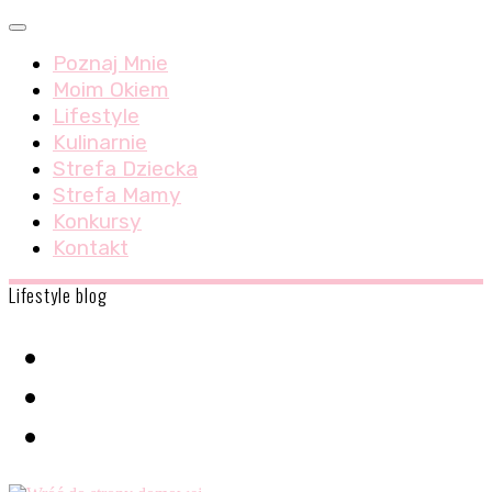
Skip
Menu
to
Poznaj Mnie
content
Moim Okiem
Lifestyle
Kulinarnie
Strefa Dziecka
Strefa Mamy
Konkursy
Kontakt
Lifestyle blog