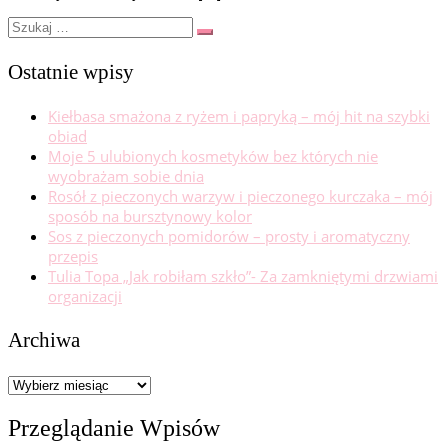
Szukaj
Szukaj
…
Ostatnie wpisy
Kiełbasa smażona z ryżem i papryką – mój hit na szybki
obiad
Moje 5 ulubionych kosmetyków bez których nie
wyobrażam sobie dnia
Rosół z pieczonych warzyw i pieczonego kurczaka – mój
sposób na bursztynowy kolor
Sos z pieczonych pomidorów – prosty i aromatyczny
przepis
Tulia Topa „Jak robiłam szkło”- Za zamkniętymi drzwiami
organizacji
Archiwa
Archiwa
Przeglądanie Wpisów