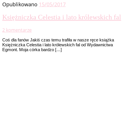
Opublikowano
15/05/2017
Księżniczka Celestia i lato królewskich fal
2 komentarze
Coś dla fanów Jakiś czas temu trafiła w nasze ręce książka
Księżniczka Celestia i lato królewskich fal od Wydawnictwa
Egmont. Moja córka bardzo […]