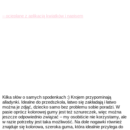
– ocieplane z aplikacją kwiatków i napisem
Kilka słów o samych spodenkach :) Krojem przypominają
alladynki. Idealne do przedszkola, łatwo się zakładają i łatwo
można je zdjąć, dziecko samo bez problemu sobie poradzi. W
pasie oprócz kolorowej gumy jest też sznureczek, więc można
jeszcze odpowiednio związać – my osobiście nie korzystamy, ale
w razie potrzeby jest taka możliwość. Na dole nogawki również
znajduje się kolorowa, szeroka guma, która idealnie przylega do