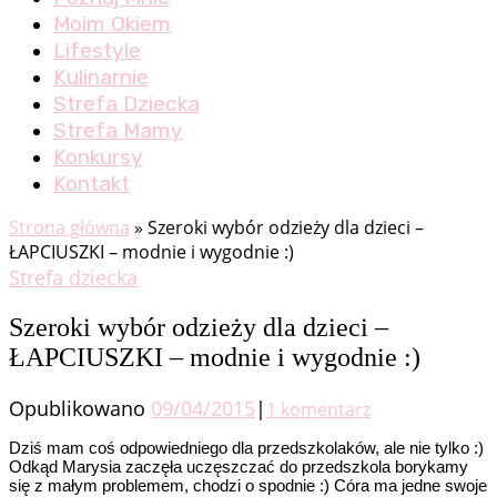
Moim Okiem
Lifestyle
Kulinarnie
Strefa Dziecka
Strefa Mamy
Konkursy
Kontakt
Strona główna
»
Szeroki wybór odzieży dla dzieci –
ŁAPCIUSZKI – modnie i wygodnie :)
Strefa dziecka
Szeroki wybór odzieży dla dzieci –
ŁAPCIUSZKI – modnie i wygodnie :)
Opublikowano
09/04/2015
|
1 komentarz
Dziś mam coś odpowiedniego dla przedszkolaków, ale nie tylko :)
Odkąd Marysia zaczęła uczęszczać do przedszkola borykamy
się z małym problemem, chodzi o spodnie :) Córa ma jedne swoje