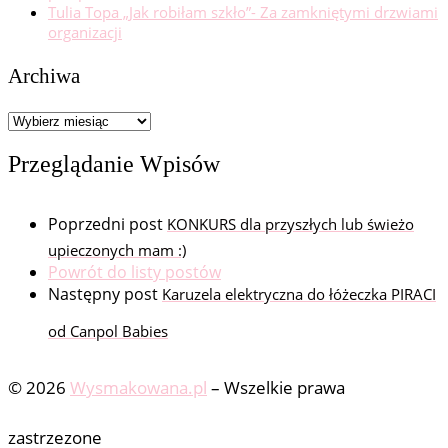
Tulia Topa „Jak robiłam szkło”- Za zamkniętymi drzwiami
organizacji
Archiwa
Archiwa
Przeglądanie Wpisów
Poprzedni post
KONKURS dla przyszłych lub świeżo
upieczonych mam :)
Powrót do listy postów
Następny post
Karuzela elektryczna do łóżeczka PIRACI
od Canpol Babies
© 2026
Wysmakowana.pl
–
Wszelkie prawa
zastrzezone