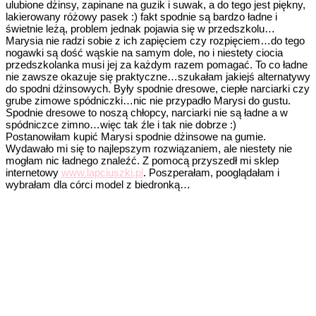
ulubione dżinsy, zapinane na guzik i suwak, a do tego jest piękny,
lakierowany różowy pasek :) fakt spodnie są bardzo ładne i
świetnie leżą, problem jednak pojawia się w przedszkolu…
Marysia nie radzi sobie z ich zapięciem czy rozpięciem…do tego
nogawki są dość wąskie na samym dole, no i niestety ciocia
przedszkolanka musi jej za każdym razem pomagać. To co ładne
nie zawsze okazuje się praktyczne…szukałam jakiejś alternatywy
do spodni dżinsowych. Były spodnie dresowe, ciepłe narciarki czy
grube zimowe spódniczki…nic nie przypadło Marysi do gustu.
Spodnie dresowe to noszą chłopcy, narciarki nie są ładne a w
spódniczce zimno…więc tak źle i tak nie dobrze :)
Postanowiłam kupić Marysi spodnie dżinsowe na gumie.
Wydawało mi się to najlepszym rozwiązaniem, ale niestety nie
mogłam nic ładnego znaleźć. Z pomocą przyszedł mi sklep
internetowy
www.lapciuszki.pl
. Poszperałam, pooglądałam i
wybrałam dla córci model z biedronką…