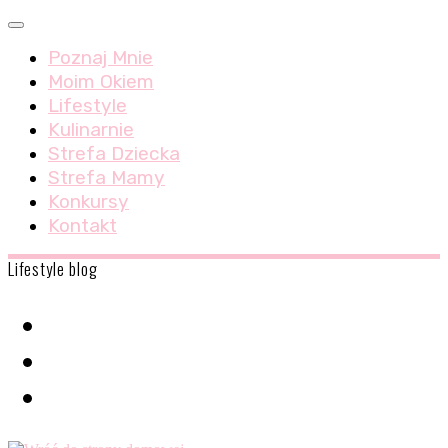
Skip
Menu
to
Poznaj Mnie
content
Moim Okiem
Lifestyle
Kulinarnie
Strefa Dziecka
Strefa Mamy
Konkursy
Kontakt
Lifestyle blog