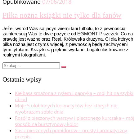
Opublikowano
07/06/2018
Piłka nożna książki nie tylko dla fanów
Jeżeli wśród Was są jacyś wierni fani futbolu, to z pewnością
zainteresują Was te dwie pozycje od EGMONT Piszczek. Co na
prawdę jest ważne oraz Real. Królewska drużyna. Ci dla których
piłka nożna jest czymś więcej, z pewnością będą zachwyceni
tymi tytułami. Książki są pięknie wydane, bogato ilustrowane z
realnymi fotografiami.
Szukaj
Szukaj
…
Ostatnie wpisy
Kiełbasa smażona z ryżem i papryką – mój hit na szybki
obiad
Moje 5 ulubionych kosmetyków bez których nie
wyobrażam sobie dnia
Rosół z pieczonych warzyw i pieczonego kurczaka – mój
sposób na bursztynowy kolor
Sos z pieczonych pomidorów – prosty i aromatyczny
przepis