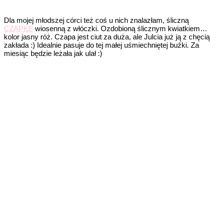
Dla mojej młodszej córci też coś u nich znalazłam, śliczną
CZAPKĘ
wiosenną z włóczki. Ozdobioną ślicznym kwiatkiem…
kolor jasny róż. Czapa jest ciut za duża, ale Julcia już ją z chęcią
zakłada :) Idealnie pasuje do tej małej uśmiechniętej buźki. Za
miesiąc będzie leżała jak ulał :)