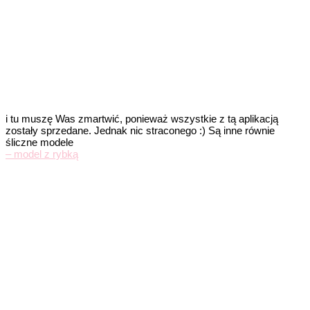
i tu muszę Was zmartwić, ponieważ wszystkie z tą aplikacją
zostały sprzedane. Jednak nic straconego :) Są inne równie
śliczne modele
– model z rybką