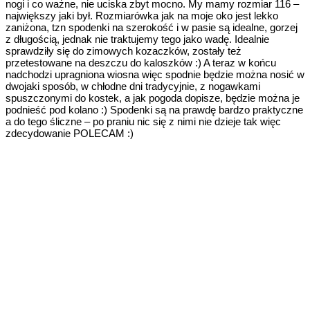
nogi i co ważne, nie uciska zbyt mocno. My mamy rozmiar 116 –
największy jaki był. Rozmiarówka jak na moje oko jest lekko
zaniżona, tzn spodenki na szerokość i w pasie są idealne, gorzej
z długością, jednak nie traktujemy tego jako wadę. Idealnie
sprawdziły się do zimowych kozaczków, zostały też
przetestowane na deszczu do kaloszków :) A teraz w końcu
nadchodzi upragniona wiosna więc spodnie będzie można nosić w
dwojaki sposób, w chłodne dni tradycyjnie, z nogawkami
spuszczonymi do kostek, a jak pogoda dopisze, będzie można je
podnieść pod kolano :) Spodenki są na prawdę bardzo praktyczne
a do tego śliczne – po praniu nic się z nimi nie dzieje tak więc
zdecydowanie POLECAM :)