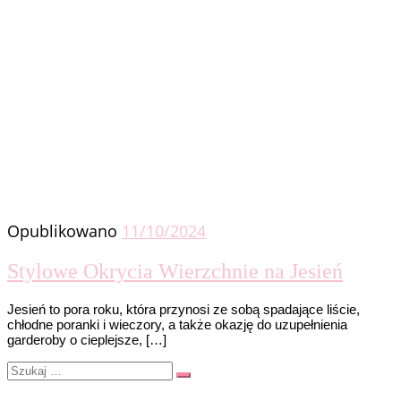
Opublikowano
11/10/2024
Stylowe Okrycia Wierzchnie na Jesień
Jesień to pora roku, która przynosi ze sobą spadające liście,
chłodne poranki i wieczory, a także okazję do uzupełnienia
garderoby o cieplejsze, […]
Szukaj
Szukaj
…