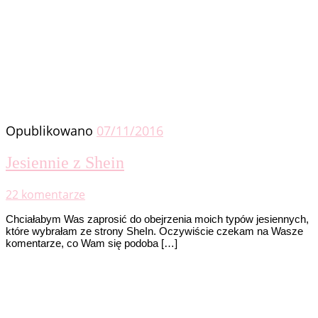
Opublikowano
07/11/2016
Jesiennie z Shein
22 komentarze
Chciałabym Was zaprosić do obejrzenia moich typów jesiennych,
które wybrałam ze strony SheIn. Oczywiście czekam na Wasze
komentarze, co Wam się podoba […]