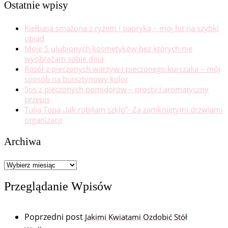
Ostatnie wpisy
Kiełbasa smażona z ryżem i papryką – mój hit na szybki
obiad
Moje 5 ulubionych kosmetyków bez których nie
wyobrażam sobie dnia
Rosół z pieczonych warzyw i pieczonego kurczaka – mój
sposób na bursztynowy kolor
Sos z pieczonych pomidorów – prosty i aromatyczny
przepis
Tulia Topa „Jak robiłam szkło”- Za zamkniętymi drzwiami
organizacji
Archiwa
Archiwa
Przeglądanie Wpisów
Poprzedni post
Jakimi Kwiatami Ozdobić Stół