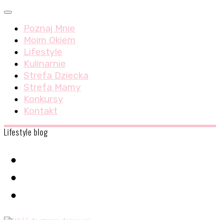
Skip
Menu
to
Poznaj Mnie
content
Moim Okiem
Lifestyle
Kulinarnie
Strefa Dziecka
Strefa Mamy
Konkursy
Kontakt
Lifestyle blog