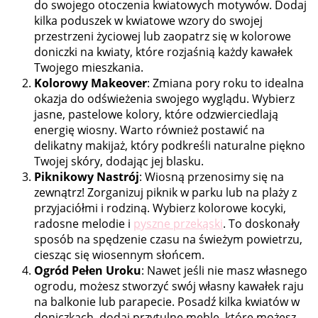
do swojego otoczenia kwiatowych motywów. Dodaj
kilka poduszek w kwiatowe wzory do swojej
przestrzeni życiowej lub zaopatrz się w kolorowe
doniczki na kwiaty, które rozjaśnią każdy kawałek
Twojego mieszkania.
Kolorowy Makeover
: Zmiana pory roku to idealna
okazja do odświeżenia swojego wyglądu. Wybierz
jasne, pastelowe kolory, które odzwierciedlają
energię wiosny. Warto również postawić na
delikatny makijaż, który podkreśli naturalne piękno
Twojej skóry, dodając jej blasku.
Piknikowy Nastrój
: Wiosną przenosimy się na
zewnątrz! Zorganizuj piknik w parku lub na plaży z
przyjaciółmi i rodziną. Wybierz kolorowe kocyki,
radosne melodie i
pyszne przekąski
. To doskonały
sposób na spędzenie czasu na świeżym powietrzu,
ciesząc się wiosennym słońcem.
Ogród Pełen Uroku
: Nawet jeśli nie masz własnego
ogrodu, możesz stworzyć swój własny kawałek raju
na balkonie lub parapecie. Posadź kilka kwiatów w
doniczkach, dodaj przytulne meble, które możesz