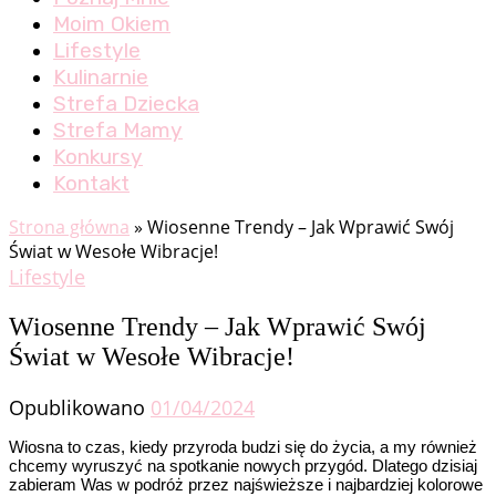
Moim Okiem
Lifestyle
Kulinarnie
Strefa Dziecka
Strefa Mamy
Konkursy
Kontakt
Strona główna
»
Wiosenne Trendy – Jak Wprawić Swój
Świat w Wesołe Wibracje!
Lifestyle
Wiosenne Trendy – Jak Wprawić Swój
Świat w Wesołe Wibracje!
Opublikowano
01/04/2024
Wiosna to czas, kiedy przyroda budzi się do życia, a my również
chcemy wyruszyć na spotkanie nowych przygód. Dlatego dzisiaj
zabieram Was w podróż przez najświeższe i najbardziej kolorowe