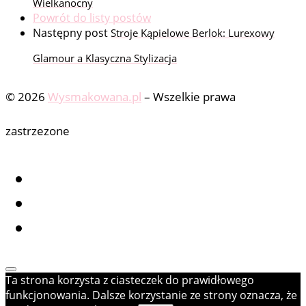
Wielkanocny
Powrót do listy postów
Następny post
Stroje Kąpielowe Berlok: Lurexowy
Glamour a Klasyczna Stylizacja
© 2026
Wysmakowana.pl
–
Wszelkie prawa
zastrzezone
Ta strona korzysta z ciasteczek do prawidłowego
funkcjonowania. Dalsze korzystanie ze strony oznacza, że