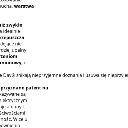
 sucha,
warstwa
niż zwykłe
a idealnie
rzepuszcza
lejące nie
dziej upalny
arzeniom
.
 anionowy
, o
e Day® znikają nieprzyjemne doznania i usuwa się nieprzyj
przyznano patent na
ekazywane są
„elektrycznym
je aniony i
aściwościami
ność. W celu
pewnienia