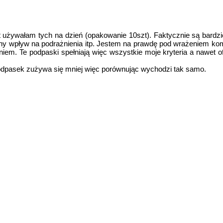
t używałam tych na dzień (opakowanie 10szt). Faktycznie są bardz
ny wpływ na podrażnienia itp. Jestem na prawdę pod wrażeniem komf
iem. Te podpaski spełniają więc wszystkie moje kryteria a nawet of
podpasek zużywa się mniej więc porównując wychodzi tak samo.