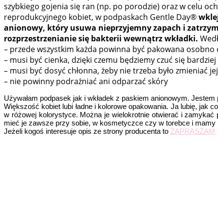
szybkiego gojenia się ran (np. po porodzie) oraz w celu oc
reprodukcyjnego kobiet, w podpaskach Gentle Day®
wkle
anionowy, który usuwa nieprzyjemny zapach i zatrzy
rozprzestrzenianie się bakterii wewnątrz wkładki.
Wedł
– przede wszystkim każda powinna być pakowana osobno d
– musi być cienka, dzięki czemu będziemy czuć się bardziej
– musi być dosyć chłonna, żeby nie trzeba było zmieniać jej
– nie powinny podrażniać ani odparzać skóry
Używałam podpasek jak i wkładek z paskiem anionowym. Jestem po
Większość kobiet lubi ładne i kolorowe opakowania. Ja lubię, jak 
w różowej kolorystyce. Można je wielokrotnie otwierać i zamyk
mieć je zawsze przy sobie, w kosmetyczce czy w torebce i mamy 
Jeżeli kogoś interesuje opis ze strony producenta to
ZAPRASZAM