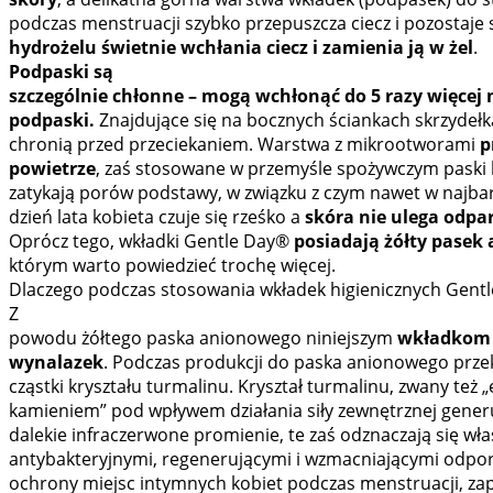
podczas menstruacji szybko przepuszcza ciecz i pozostaje
hydrożelu świetnie wchłania ciecz i zamienia ją w żel
.
Podpaski są
szczególnie chłonne – mogą wchłonąć do 5 razy więcej 
podpaski.
Znajdujące się na bocznych ściankach skrzydełk
chronią przed przeciekaniem. Warstwa z mikrootworami
p
powietrze
, zaś stosowane w przemyśle spożywczym paski k
zatykają porów podstawy, w związku z czym nawet w najbar
dzień lata kobieta czuje się rześko a
skóra nie ulega odp
Oprócz tego, wkładki Gentle Day®
posiadają żółty pasek
którym warto powiedzieć trochę więcej.
Dlaczego podczas stosowania wkładek higienicznych Gentl
Z
powodu żółtego paska anionowego niniejszym
wkładkom 
wynalazek
. Podczas produkcji do paska anionowego prz
cząstki kryształu turmalinu. Kryształ turmalinu, zwany też 
kamieniem” pod wpływem działania siły zewnętrznej generu
dalekie infraczerwone promienie, te zaś odznaczają się wł
antybakteryjnymi, regenerującymi i wzmacniającymi odpor
ochrony miejsc intymnych kobiet podczas menstruacji, za