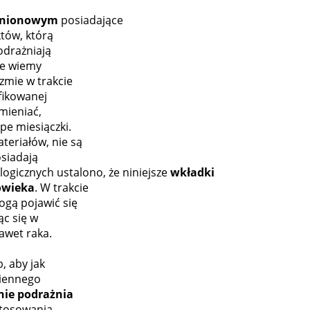
 anionowym
posiadające
tów, którą
odrażniają
nie wiemy
zmie w trakcie
fikowanej
zmieniać,
pe miesiączki.
teriałów, nie są
osiadają
logicznych ustalono, że niniejsze
wkładki
łowieka
. W trakcie
ogą pojawić się
c się w
awet raka.
, aby jak
ziennego
nie podrażnia
stosowania