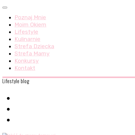
Skip
Menu
to
Poznaj Mnie
content
Moim Okiem
Lifestyle
Kulinarnie
Strefa Dziecka
Strefa Mamy
Konkursy
Kontakt
Lifestyle blog