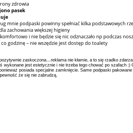
hrony zdrowia
jono pasek
muje
ug mnie podpaski powinny spełniać kilka podstawowych rze
la zachowania większej higieny
 komfortowo i nie będzie się nic odznaczało np podczas nosz
 co godzinę – nie wszędzie jest dostęp do toalety
zytywnie zaskoczona…reklama nie kłamie, a to się rzadko zdarza 
coś wykonane jest estetycznie i nie trzeba tego chować po szafach 
ać ponieważ posiada specjalne zamknięcie. Same podpaski pakowa
pewność że się nie zabrudzą.