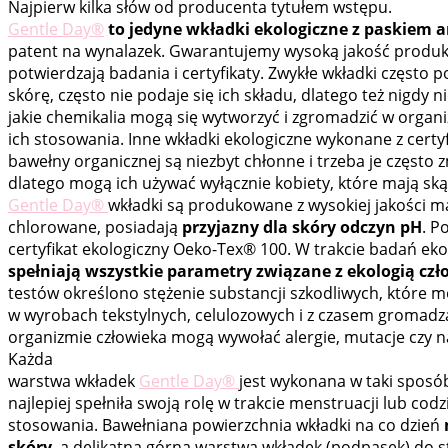
Najpierw kilka słów od producenta tytułem wstępu.
Gentle Day®
to jedyne wkładki ekologiczne z paskiem
patent na wynalazek. Gwarantujemy wysoką jakość produk
potwierdzają badania i certyfikaty. Zwykłe wkładki często p
skórę, często nie podaje się ich składu, dlatego też nigdy 
jakie chemikalia mogą się wytworzyć i zgromadzić w organi
ich stosowania. Inne wkładki ekologiczne wykonane z certy
bawełny organicznej są niezbyt chłonne i trzeba je często 
dlatego mogą ich używać wyłącznie kobiety, które mają ską
Gentle Day®
wkładki są produkowane z wysokiej jakości ma
chlorowane, posiadają
przyjazny dla skóry odczyn pH
. P
certyfikat ekologiczny Oeko-Tex® 100. W trakcie badań eko
spełniają wszystkie parametry związane z ekologią cz
testów określono stężenie substancji szkodliwych, które m
w wyrobach tekstylnych, celulozowych i z czasem gromadzą
organizmie człowieka mogą wywołać alergie, mutacje czy n
Każda
warstwa wkładek
Gentle Day®
jest wykonana w taki sposób
najlepiej spełniła swoją rolę w trakcie menstruacji lub cod
stosowania. Bawełniana powierzchnia wkładki na co dzień
skóry
, a delikatna górna warstwa wkładek (podpasek) do 