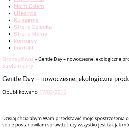
Moim Okiem
Lifestyle
Kulinarnie
Strefa Dziecka
Strefa Mamy
Konkursy
Kontakt
Strona główna
»
Gentle Day – nowoczesne, ekologiczne pro
Strefa mamy
Gentle Day – nowoczesne, ekologiczne produ
Opublikowano
17/03/2015
Dzisiaj chciałabym Wam przedstawić moje spostrzeżenia o
sobie postanowiłam sprawdzić czy wszystko jest tak jak mó