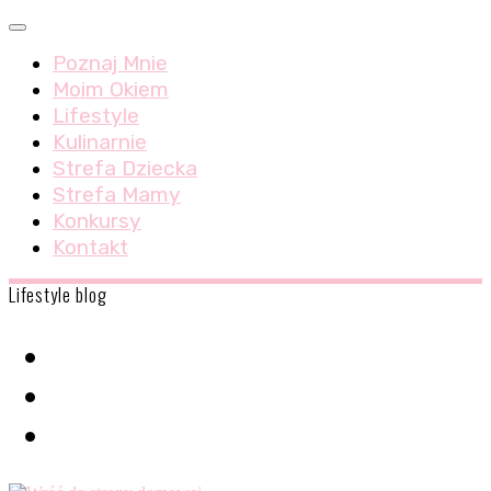
Skip
Menu
to
Poznaj Mnie
content
Moim Okiem
Lifestyle
Kulinarnie
Strefa Dziecka
Strefa Mamy
Konkursy
Kontakt
Lifestyle blog