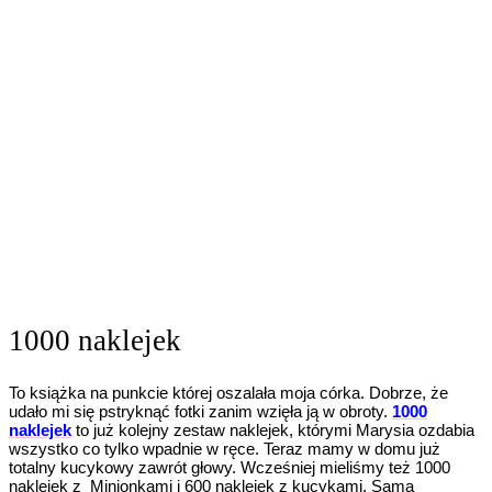
1000 naklejek
To książka na punkcie której oszalała moja córka. Dobrze, że
udało mi się pstryknąć fotki zanim wzięła ją w obroty.
1000
naklejek
to już kolejny zestaw naklejek, którymi Marysia ozdabia
wszystko co tylko wpadnie w ręce. Teraz mamy w domu już
totalny kucykowy zawrót głowy. Wcześniej mieliśmy też 1000
naklejek z Minionkami i 600 naklejek z kucykami. Sama