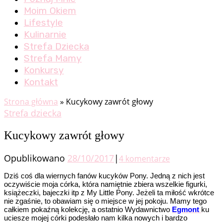
Moim Okiem
Lifestyle
Kulinarnie
Strefa Dziecka
Strefa Mamy
Konkursy
Kontakt
Strona główna
»
Kucykowy zawrót głowy
Strefa dziecka
Kucykowy zawrót głowy
Opublikowano
28/10/2017
|
4 komentarze
Dziś coś dla wiernych fanów kucyków Pony. Jedną z nich jest
oczywiście moja córka, która namiętnie zbiera wszelkie figurki,
książeczki, bajeczki itp z My Little Pony. Jeżeli ta miłość wkrótce
nie zgaśnie, to obawiam się o miejsce w jej pokoju. Mamy tego
całkiem pokaźną kolekcję, a ostatnio Wydawnictwo
Egmont
ku
uciesze mojej córki podesłało nam kilka nowych i bardzo