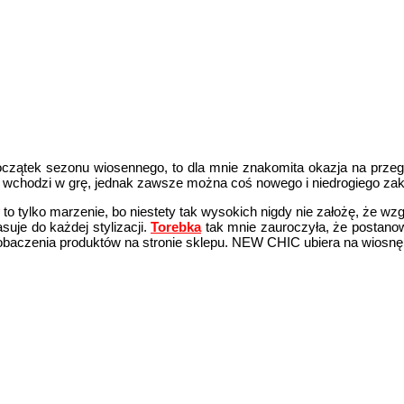
oczątek sezonu wiosennego, to dla mnie znakomita okazja na przegl
 wchodzi w grę, jednak zawsze można coś nowego i niedrogiego zak
to tylko marzenie, bo niestety tak wysokich nigdy nie założę, że w
suje do każdej stylizacji.
Torebka
tak mnie zauroczyła, że postano
zobaczenia produktów na stronie sklepu. NEW CHIC ubiera na wiosnę