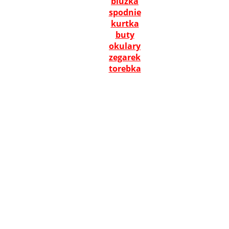
bluzka
spodnie
kurtka
buty
okulary
zegarek
torebka