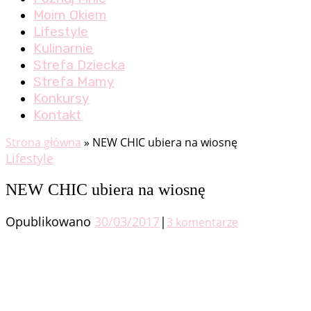
Moim Okiem
Lifestyle
Kulinarnie
Strefa Dziecka
Strefa Mamy
Konkursy
Kontakt
Strona główna
»
NEW CHIC ubiera na wiosnę
Lifestyle
NEW CHIC ubiera na wiosnę
Opublikowano
30/03/2017
|
3 komentarze