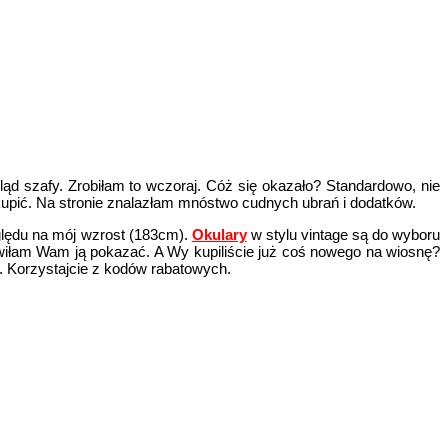
ąd szafy. Zrobiłam to wczoraj. Cóż się okazało? Standardowo, nie
upić. Na stronie znalazłam mnóstwo cudnych ubrań i dodatków.
zględu na mój wzrost (183cm).
Okulary
w stylu vintage są do wyboru
wiłam Wam ją pokazać. A Wy kupiliście już coś nowego na wiosnę?
. Korzystajcie z kodów rabatowych.