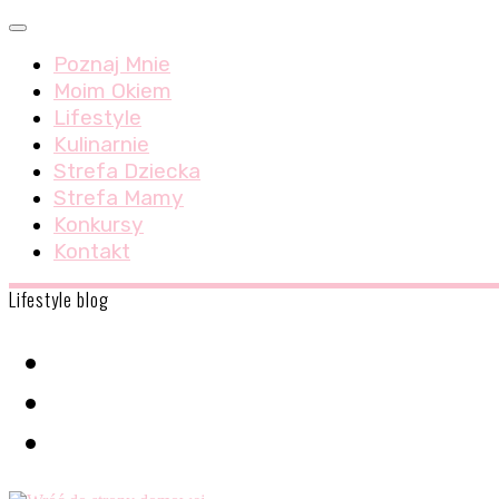
Skip
Menu
to
Poznaj Mnie
content
Moim Okiem
Lifestyle
Kulinarnie
Strefa Dziecka
Strefa Mamy
Konkursy
Kontakt
Lifestyle blog