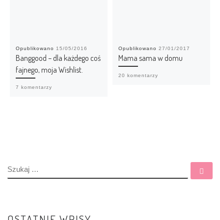
Opublikowano
15/05/2016
Opublikowano
27/01/2017
Banggood – dla każdego coś
Mama sama w domu
fajnego, moja Wishlist.
20 komentarzy
7 komentarzy
SZUKAJ
Szu
OSTATNIE WPISY