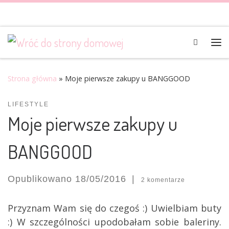
Skip to content
Search
Me
Strona główna
»
Moje pierwsze zakupy u BANGGOOD
LIFESTYLE
Moje pierwsze zakupy u
BANGGOOD
Opublikowano
18/05/2016
|
2 komentarze
Przyznam Wam się do czegoś :) Uwielbiam buty
:) W szczególności upodobałam sobie baleriny.