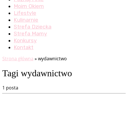
Moim Okiem
Lifestyle
Kulinarnie
Strefa Dziecka
Strefa Mamy
Konkursy
Kontakt
Strona główna
»
wydawnictwo
Tagi wydawnictwo
1 posta