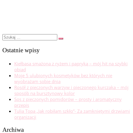
Kapitan Nauka + konkurs
35 komentarzy
Opublikowano
04/11/2017
Szukaj
Szukaj
…
Ostatnie wpisy
Kiełbasa smażona z ryżem i papryką – mój hit na szybki
obiad
Moje 5 ulubionych kosmetyków bez których nie
wyobrażam sobie dnia
Rosół z pieczonych warzyw i pieczonego kurczaka – mój
sposób na bursztynowy kolor
Sos z pieczonych pomidorów – prosty i aromatyczny
przepis
Tulia Topa „Jak robiłam szkło”- Za zamkniętymi drzwiami
organizacji
Archiwa