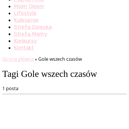
Moim Okiem
Lifestyle
Kulinarnie
Strefa Dziecka
Strefa Mamy
Konkursy
Kontakt
Strona główna
»
Gole wszech czasów
Tagi Gole wszech czasów
1 posta