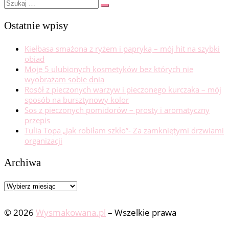
Szukaj
Szukaj
…
Ostatnie wpisy
Kiełbasa smażona z ryżem i papryką – mój hit na szybki
obiad
Moje 5 ulubionych kosmetyków bez których nie
wyobrażam sobie dnia
Rosół z pieczonych warzyw i pieczonego kurczaka – mój
sposób na bursztynowy kolor
Sos z pieczonych pomidorów – prosty i aromatyczny
przepis
Tulia Topa „Jak robiłam szkło”- Za zamkniętymi drzwiami
organizacji
Archiwa
Archiwa
© 2026
Wysmakowana.pl
–
Wszelkie prawa