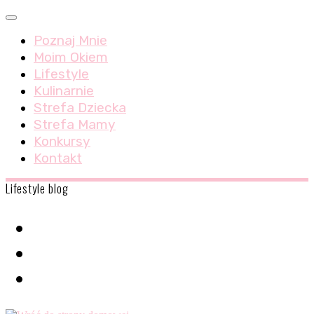
Skip
Menu
to
Poznaj Mnie
content
Moim Okiem
Lifestyle
Kulinarnie
Strefa Dziecka
Strefa Mamy
Konkursy
Kontakt
Lifestyle blog