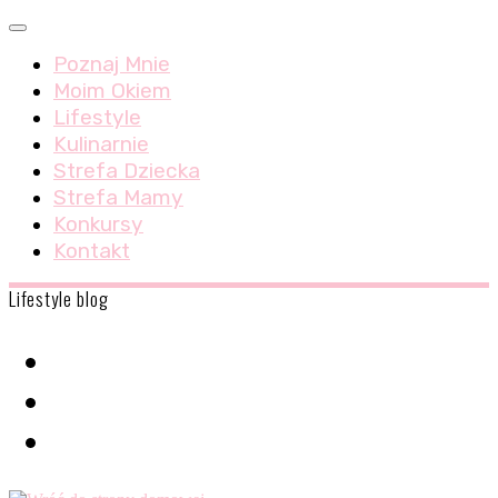
Skip
Menu
to
Poznaj Mnie
content
Moim Okiem
Lifestyle
Kulinarnie
Strefa Dziecka
Strefa Mamy
Konkursy
Kontakt
Lifestyle blog