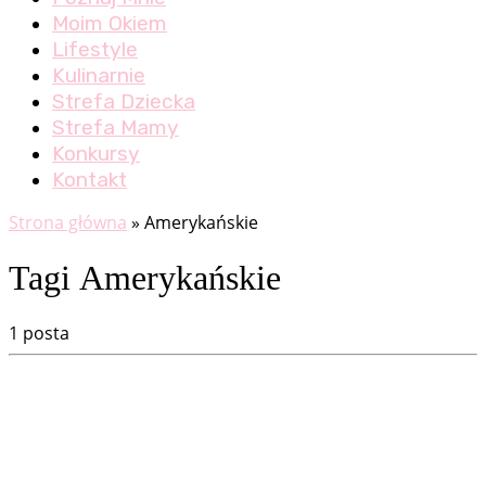
Moim Okiem
Lifestyle
Kulinarnie
Strefa Dziecka
Strefa Mamy
Konkursy
Kontakt
Strona główna
»
Amerykańskie
Tagi Amerykańskie
1 posta