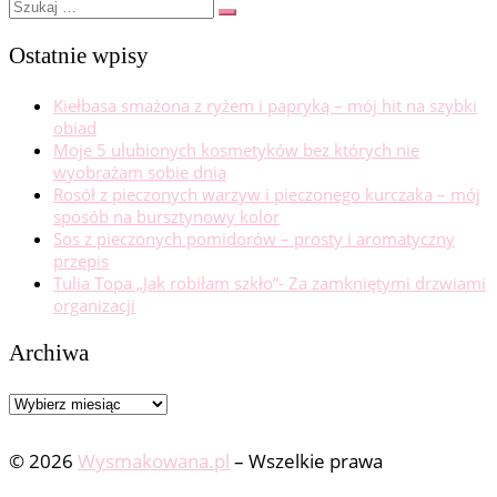
Szukaj
Szukaj
…
Ostatnie wpisy
Kiełbasa smażona z ryżem i papryką – mój hit na szybki
obiad
Moje 5 ulubionych kosmetyków bez których nie
wyobrażam sobie dnia
Rosół z pieczonych warzyw i pieczonego kurczaka – mój
sposób na bursztynowy kolor
Sos z pieczonych pomidorów – prosty i aromatyczny
przepis
Tulia Topa „Jak robiłam szkło”- Za zamkniętymi drzwiami
organizacji
Archiwa
Archiwa
© 2026
Wysmakowana.pl
–
Wszelkie prawa