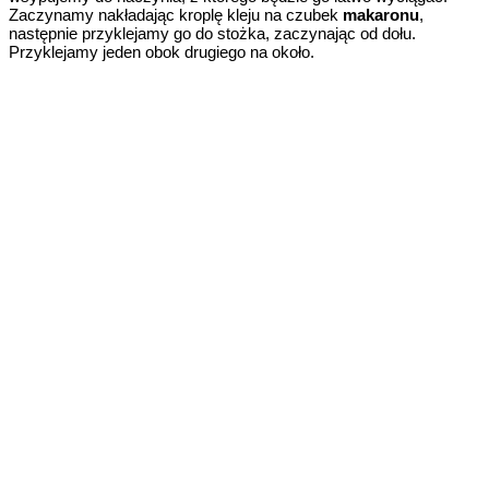
Zaczynamy nakładając kroplę kleju na czubek
makaronu
,
następnie przyklejamy go do stożka, zaczynając od dołu.
Przyklejamy jeden obok drugiego na około.