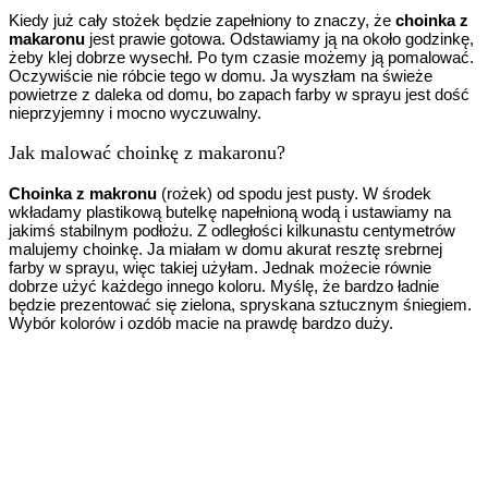
Kiedy już cały stożek będzie zapełniony to znaczy, że
choinka z
makaronu
jest prawie gotowa. Odstawiamy ją na około godzinkę,
żeby klej dobrze wysechł. Po tym czasie możemy ją pomalować.
Oczywiście nie róbcie tego w domu. Ja wyszłam na świeże
powietrze z daleka od domu, bo zapach farby w sprayu jest dość
nieprzyjemny i mocno wyczuwalny.
Jak malować choinkę z makaronu?
Choinka z makronu
(rożek) od spodu jest pusty. W środek
wkładamy plastikową butelkę napełnioną wodą i ustawiamy na
jakimś stabilnym podłożu. Z odległości kilkunastu centymetrów
malujemy choinkę. Ja miałam w domu akurat resztę srebrnej
farby w sprayu, więc takiej użyłam. Jednak możecie równie
dobrze użyć każdego innego koloru. Myślę, że bardzo ładnie
będzie prezentować się zielona, spryskana sztucznym śniegiem.
Wybór kolorów i ozdób macie na prawdę bardzo duży.