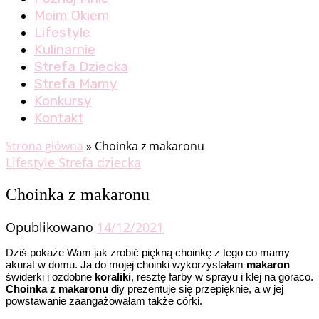
Moim Okiem
Lifestyle
Kulinarnie
Strefa Dziecka
Strefa Mamy
Konkursy
Kontakt
Strona główna
»
Choinka z makaronu
Lifestyle
Strefa dziecka
Choinka z makaronu
Opublikowano
14/12/2021
Dziś pokaże Wam jak zrobić piękną choinkę z tego co mamy
akurat w domu. Ja do mojej choinki wykorzystałam
makaron
świderki i ozdobne
koraliki
, resztę farby w sprayu i klej na gorąco.
Choinka z makaronu
diy prezentuje się przepięknie, a w jej
powstawanie zaangażowałam także córki.