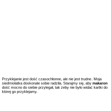
Przyklejanie jest dość czasochłonne, ale nie jest trudne
. Moja
https://www
siedmiolatka doskonale sobie radziła. Starajmy się, aby
makaron
dość mocno do siebie przylegał, tak żeby nie było widać kartki do
której go przyklejamy.