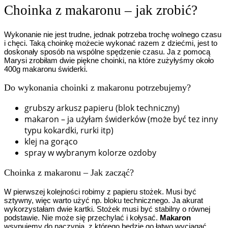
Choinka z makaronu – jak zrobić?
Wykonanie nie jest trudne, jednak potrzeba trochę wolnego czasu
i chęci. Taką choinkę możecie wykonać razem z dziećmi, jest to
doskonały sposób na wspólne spędzenie czasu. Ja z pomocą
Marysi zrobiłam dwie piękne choinki, na które zużyłyśmy około
400g makaronu świderki.
Do wykonania choinki z makaronu potrzebujemy?
grubszy arkusz papieru (blok techniczny)
makaron – ja użyłam świderków (może być tez inny
typu kokardki, rurki itp)
klej na gorąco
spray w wybranym kolorze ozdoby
Choinka z makaronu – Jak zacząć?
W pierwszej kolejności robimy z papieru stożek. Musi być
sztywny, więc warto użyć np. bloku technicznego. Ja akurat
wykorzystałam dwie kartki. Stożek musi być stabilny o równej
podstawie. Nie może się przechylać i kołysać.
Makaron
wsypujemy do naczynia, z którego będzie go łatwo wyciągać.