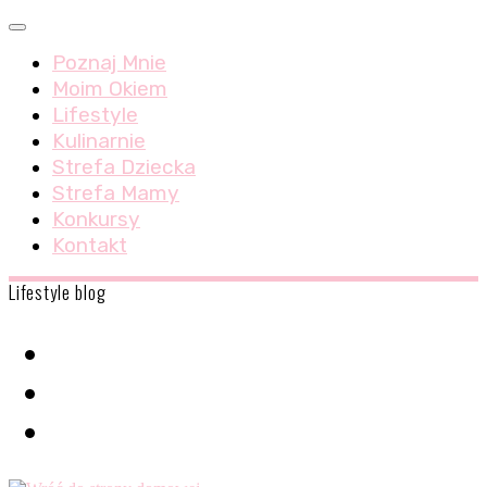
Skip
Menu
to
Poznaj Mnie
content
Moim Okiem
Lifestyle
Kulinarnie
Strefa Dziecka
Strefa Mamy
Konkursy
Kontakt
Lifestyle blog