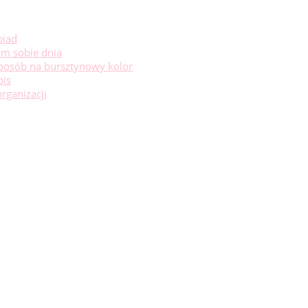
biad
m sobie dnia
sposób na bursztynowy kolor
pis
rganizacji