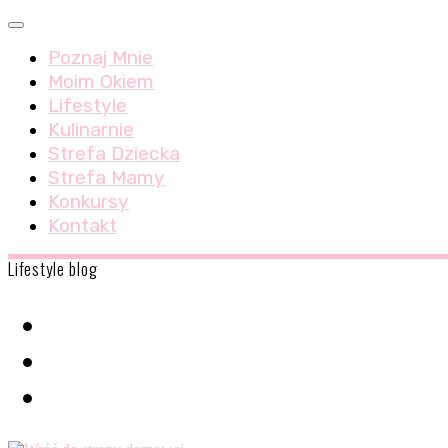
Skip
Menu
to
Poznaj Mnie
content
Moim Okiem
Lifestyle
Kulinarnie
Strefa Dziecka
Strefa Mamy
Konkursy
Kontakt
Lifestyle blog