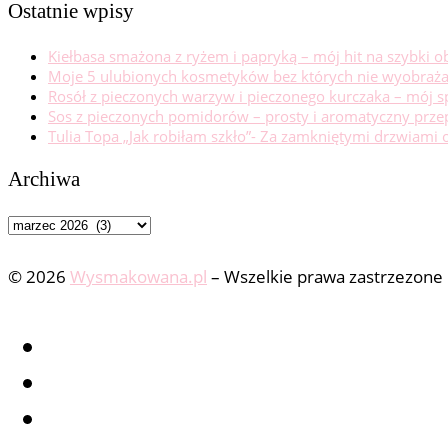
Ostatnie wpisy
Kiełbasa smażona z ryżem i papryką – mój hit na szybki o
Moje 5 ulubionych kosmetyków bez których nie wyobraża
Rosół z pieczonych warzyw i pieczonego kurczaka – mój 
Sos z pieczonych pomidorów – prosty i aromatyczny prze
Tulia Topa „Jak robiłam szkło”- Za zamkniętymi drzwiami o
Archiwa
Archiwa
© 2026
Wysmakowana.pl
–
Wszelkie prawa zastrzezone