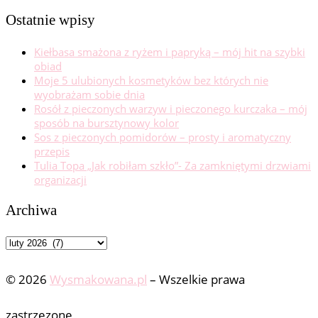
…
Ostatnie wpisy
Kiełbasa smażona z ryżem i papryką – mój hit na szybki
obiad
Moje 5 ulubionych kosmetyków bez których nie
wyobrażam sobie dnia
Rosół z pieczonych warzyw i pieczonego kurczaka – mój
sposób na bursztynowy kolor
Sos z pieczonych pomidorów – prosty i aromatyczny
przepis
Tulia Topa „Jak robiłam szkło”- Za zamkniętymi drzwiami
organizacji
Archiwa
Archiwa
© 2026
Wysmakowana.pl
–
Wszelkie prawa
zastrzezone