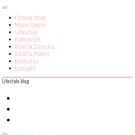
Skip
Menu
to
Poznaj Mnie
content
Moim Okiem
Lifestyle
Kulinarnie
Strefa Dziecka
Strefa Mamy
Konkursy
Kontakt
Lifestyle blog