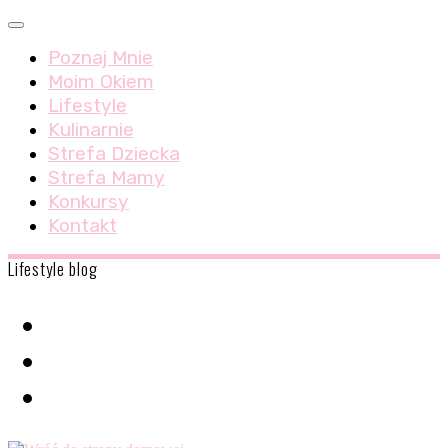
Skip
Menu
to
Poznaj Mnie
content
Moim Okiem
Lifestyle
Kulinarnie
Strefa Dziecka
Strefa Mamy
Konkursy
Kontakt
Lifestyle blog