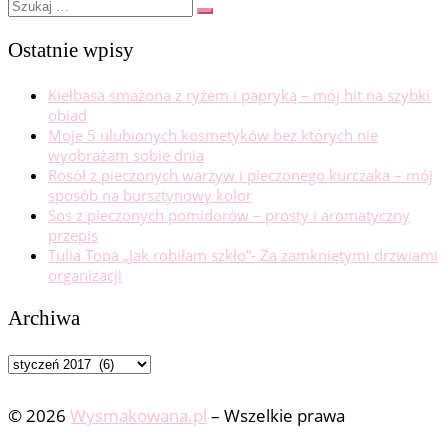
Szukaj
Szukaj
…
Ostatnie wpisy
Kiełbasa smażona z ryżem i papryką – mój hit na szybki
obiad
Moje 5 ulubionych kosmetyków bez których nie
wyobrażam sobie dnia
Rosół z pieczonych warzyw i pieczonego kurczaka – mój
sposób na bursztynowy kolor
Sos z pieczonych pomidorów – prosty i aromatyczny
przepis
Tulia Topa „Jak robiłam szkło”- Za zamkniętymi drzwiami
organizacji
Archiwa
Archiwa
© 2026
Wysmakowana.pl
–
Wszelkie prawa