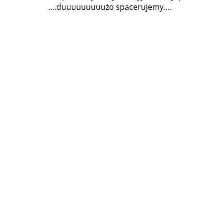
….duuuuuuuuużo spacerujemy….