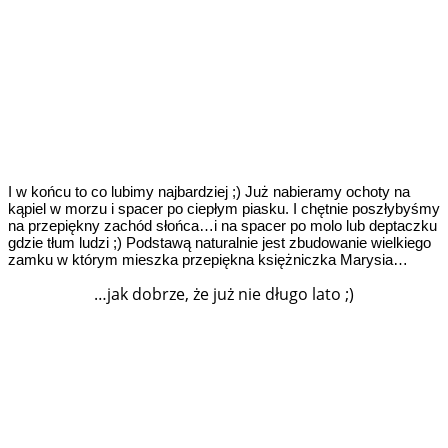
I w końcu to co lubimy najbardziej ;) Już nabieramy ochoty na
kąpiel w morzu i spacer po ciepłym piasku. I chętnie poszłybyśmy
na przepiękny zachód słońca…i na spacer po molo lub deptaczku
gdzie tłum ludzi ;) Podstawą naturalnie jest zbudowanie wielkiego
zamku w którym mieszka przepiękna księżniczka Marysia…
…jak dobrze, że już nie długo lato ;)