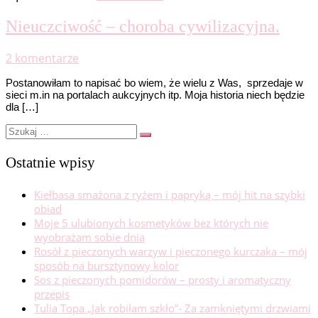
Nieuczciwość – choroba cywilizacyjna.
2 komentarze
Postanowiłam to napisać bo wiem, że wielu z Was, sprzedaje w
sieci m.in na portalach aukcyjnych itp. Moja historia niech będzie
dla […]
Szukaj
Szukaj
…
Ostatnie wpisy
Kiełbasa smażona z ryżem i papryką – mój hit na szybki
obiad
Moje 5 ulubionych kosmetyków bez których nie
wyobrażam sobie dnia
Rosół z pieczonych warzyw i pieczonego kurczaka – mój
sposób na bursztynowy kolor
Sos z pieczonych pomidorów – prosty i aromatyczny
przepis
Tulia Topa „Jak robiłam szkło”- Za zamkniętymi drzwiami