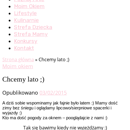
Moim Okiem
Lifestyle
Kulinarnie
Strefa Dziecka
Strefa Mamy
Konkursy
Kontakt
Strona główna
»
Chcemy lato ;)
Moim okiem
Chcemy lato ;)
Opublikowano
03/02/2015
A dziś sobie wspominamy jak fajnie było latem :) Mamy dość
zimy bez śniegu i oglądamy lipcowo/sierpniowe spacerki i
wyjazdy :)
Kto ma dość pogody za oknem – pooglądajcie z nami :)
Tak się bawimy kiedy nie wyjeżdżamy :)