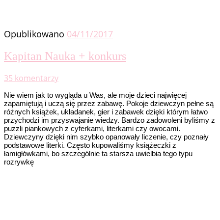
Opublikowano
04/11/2017
Kapitan Nauka + konkurs
35 komentarzy
Nie wiem jak to wygląda u Was, ale moje dzieci najwięcej
zapamiętują i uczą się przez zabawę. Pokoje dziewczyn pełne są
różnych książek, układanek, gier i zabawek dzięki którym łatwo
przychodzi im przyswajanie wiedzy. Bardzo zadowoleni byliśmy z
puzzli piankowych z cyferkami, literkami czy owocami.
Dziewczyny dzięki nim szybko opanowały liczenie, czy poznały
podstawowe literki. Często kupowaliśmy książeczki z
łamigłówkami, bo szczególnie ta starsza uwielbia tego typu
rozrywkę